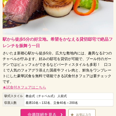
駅から徒歩5分の好立地。希望をかなえる貸切邸宅で絶品フ
レンチを振舞う一日
さいたま新都心駅から徒歩5分。広大な敷地内には、趣異なる2つの
チャペルが佇みます。好みの邸宅を貸切が可能で、プール付のガー
デンではビュッフェができるなどパーティスタイルも多彩！ 口コ
ミで人気のフォアグラ添えた国産牛フィレ肉と、鮮魚をワンプレー
トにした豪華試食を無料で堪能できる試食付きフェアは要チェック
です。
★試食付きフェアはこちら
挙式スタイル
教会式（チャペル式） 人前式
収容人数
着席10名～132名、立食40名～200名