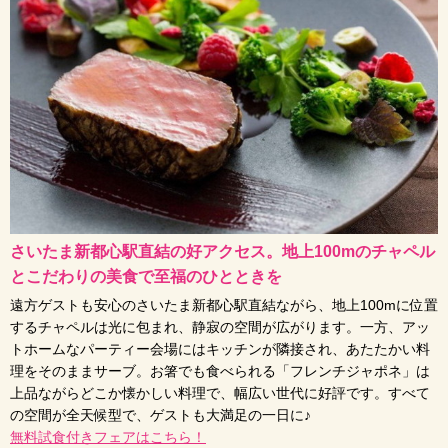
さいたま新都心駅直結の好アクセス。地上100mのチャペル
とこだわりの美食で至福のひとときを
遠方ゲストも安心のさいたま新都心駅直結ながら、地上100mに位置
するチャペルは光に包まれ、静寂の空間が広がります。一方、アッ
トホームなパーティー会場にはキッチンが隣接され、あたたかい料
理をそのままサーブ。お箸でも食べられる「フレンチジャポネ」は
上品ながらどこか懐かしい料理で、幅広い世代に好評です。すべて
の空間が全天候型で、ゲストも大満足の一日に♪
無料試食付きフェアはこちら！