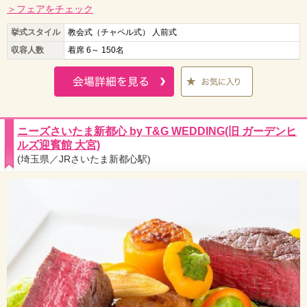
＞フェアをチェック
挙式スタイル
教会式（チャペル式） 人前式
収容人数
着席 6～ 150名
ニーズさいたま新都心 by T&G WEDDING(旧 ガーデンヒ
ルズ迎賓館 大宮)
(埼玉県／JRさいたま新都心駅)