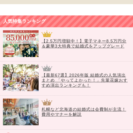
人気特集ランキング
【2.5万円増額中！】電子マネー8.5万円分
＆豪華3大特典で結婚式をアップグレード
【最新67選】2026年版 結婚式の人気演出
まとめ 「やってよかった！」先輩花嫁おす
すめ演出ランキングも！
札幌など北海道の結婚式は会費制が主流！
費用やマナーを解説