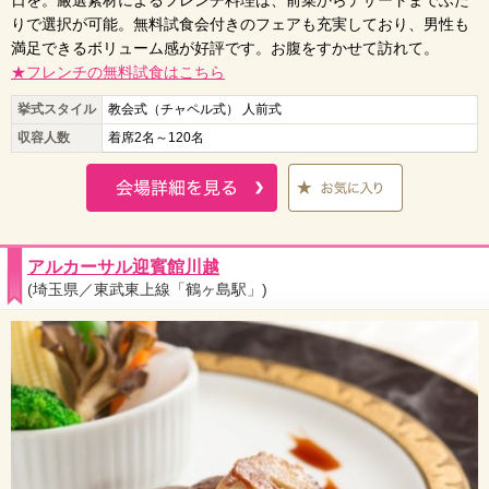
日を。厳選素材によるフレンチ料理は、前菜からデザートまでふた
りで選択が可能。無料試食会付きのフェアも充実しており、男性も
満足できるボリューム感が好評です。お腹をすかせて訪れて。
★フレンチの無料試食はこちら
挙式スタイル
教会式（チャペル式） 人前式
収容人数
着席2名～120名
アルカーサル迎賓館川越
(埼玉県／東武東上線「鶴ヶ島駅」)