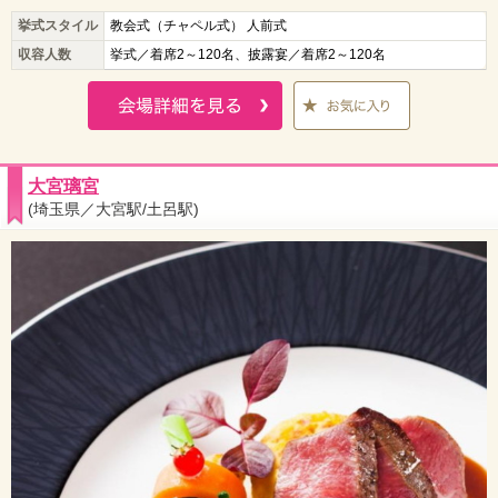
挙式スタイル
教会式（チャペル式） 人前式
収容人数
挙式／着席2～120名、披露宴／着席2～120名
大宮璃宮
(埼玉県／大宮駅/土呂駅)