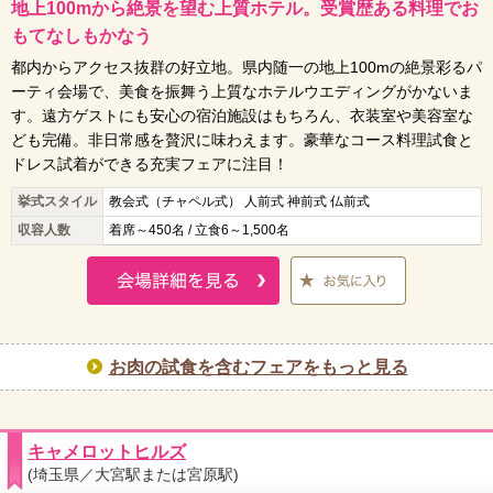
地上100mから絶景を望む上質ホテル。受賞歴ある料理でお
もてなしもかなう
都内からアクセス抜群の好立地。県内随一の地上100mの絶景彩るパ
ーティ会場で、美食を振舞う上質なホテルウエディングがかないま
す。遠方ゲストにも安心の宿泊施設はもちろん、衣装室や美容室な
ども完備。非日常感を贅沢に味わえます。豪華なコース料理試食と
ドレス試着ができる充実フェアに注目！
挙式スタイル
教会式（チャペル式） 人前式 神前式 仏前式
収容人数
着席～450名 / 立食6～1,500名
お肉の試食を含むフェアをもっと見る
キャメロットヒルズ
(埼玉県／大宮駅または宮原駅)