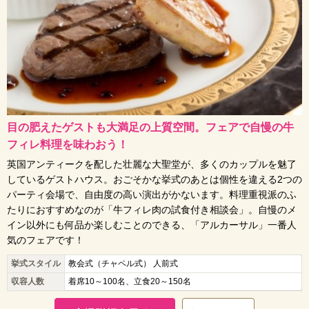
目の肥えたゲストも大満足の上質空間。フェアで自慢の牛
フィレ料理を味わおう！
英国アンティークを配した壮麗な大聖堂が、多くのカップルを魅了
しているゲストハウス。おごそかな挙式のあとは個性を違える2つの
パーティ会場で、自由度の高い演出がかないます。料理重視派のふ
たりにおすすめなのが「牛フィレ肉の試食付き相談会」。自慢のメ
イン以外にも何品か楽しむことのできる、「アルカーサル」一番人
気のフェアです！
挙式スタイル
教会式（チャペル式） 人前式
収容人数
着席10～100名、立食20～150名