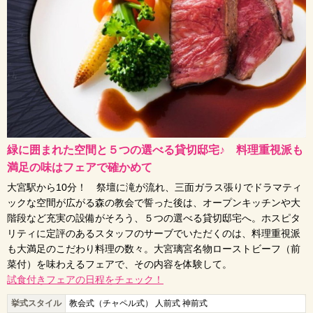
緑に囲まれた空間と５つの選べる貸切邸宅♪ 料理重視派も
満足の味はフェアで確かめて
大宮駅から10分！ 祭壇に滝が流れ、三面ガラス張りでドラマティ
ックな空間が広がる森の教会で誓った後は、オープンキッチンや大
階段など充実の設備がそろう、５つの選べる貸切邸宅へ。ホスピタ
リティに定評のあるスタッフのサーブでいただくのは、料理重視派
も大満足のこだわり料理の数々。大宮璃宮名物ローストビーフ（前
菜付）を味わえるフェアで、その内容を体験して。
試食付きフェアの日程をチェック！
挙式スタイル
教会式（チャペル式） 人前式 神前式