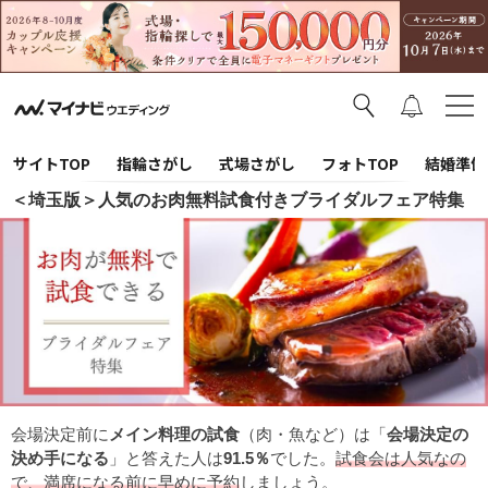
サイトTOP
指輪さがし
式場さがし
フォトTOP
結婚準備
＜埼玉版＞人気のお肉無料試食付きブライダルフェア特集
会場決定前に
メイン料理の試食
（肉・魚など）は「
会場決定の
決め手になる
」と答えた人は
91.5％
でした。
試食会は人気なの
で、満席になる前に早めに予約
しましょう。