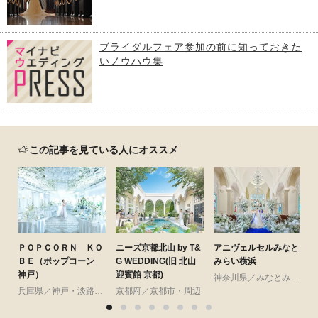
ブライダルフェア参加の前に知っておきた
いノウハウ集
この記事を見ている人にオススメ
ＰＯＰＣＯＲＮ ＫＯ
ニーズ京都北山 by T&
アニヴェルセルみなと
ニ
ＢＥ（ポップコーン
G WEDDING(旧 北山
みらい横浜
E
神戸）
迎賓館 京都)
神奈川県／みなとみらい・桜木町・山手・山下町・関内
兵庫県／神戸・淡路島・阪神間・その他
京都府／京都市・周辺