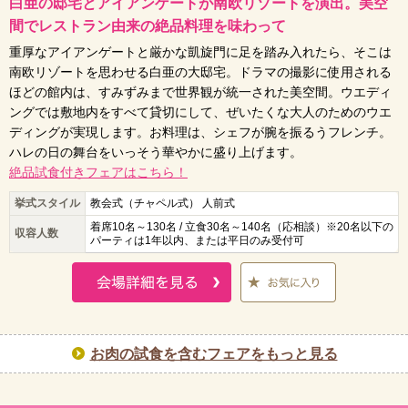
白亜の邸宅とアイアンゲートが南欧リゾートを演出。美空
間でレストラン由来の絶品料理を味わって
重厚なアイアンゲートと厳かな凱旋門に足を踏み入れたら、そこは
南欧リゾートを思わせる白亜の大邸宅。ドラマの撮影に使用される
ほどの館内は、すみずみまで世界観が統一された美空間。ウエディ
ングでは敷地内をすべて貸切にして、ぜいたくな大人のためのウエ
ディングが実現します。お料理は、シェフが腕を振るうフレンチ。
ハレの日の舞台をいっそう華やかに盛り上げます。
絶品試食付きフェアはこちら！
挙式スタイル
教会式（チャペル式） 人前式
着席10名～130名 / 立食30名～140名（応相談）※20名以下の
収容人数
パーティは1年以内、または平日のみ受付可
お肉の試食を含むフェアをもっと見る