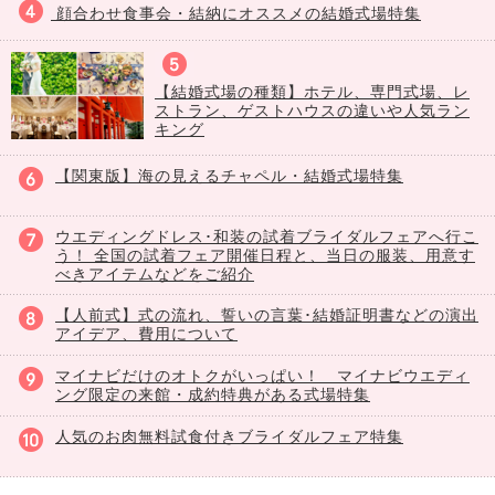
顔合わせ食事会・結納にオススメの結婚式場特集
【結婚式場の種類】ホテル、専門式場、レ
ストラン、ゲストハウスの違いや人気ラン
キング
【関東版】海の見えるチャペル・結婚式場特集
ウエディングドレス･和装の試着ブライダルフェアへ行こ
う！ 全国の試着フェア開催日程と、当日の服装、用意す
べきアイテムなどをご紹介
【人前式】式の流れ、誓いの言葉･結婚証明書などの演出
アイデア、費用について
マイナビだけのオトクがいっぱい！ マイナビウエディ
ング限定の来館・成約特典がある式場特集
人気のお肉無料試食付きブライダルフェア特集