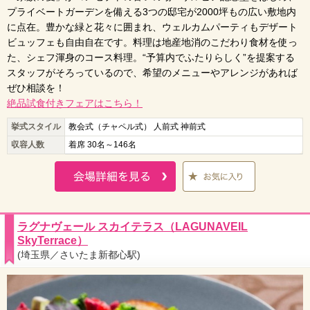
プライベートガーデンを備える3つの邸宅が2000坪もの広い敷地内
に点在。豊かな緑と花々に囲まれ、ウェルカムパーティもデザート
ビュッフェも自由自在です。料理は地産地消のこだわり食材を使っ
た、シェフ渾身のコース料理。“予算内でふたりらしく”を提案する
スタッフがそろっているので、希望のメニューやアレンジがあれば
ぜひ相談を！
絶品試食付きフェアはこちら！
挙式スタイル
教会式（チャペル式） 人前式 神前式
収容人数
着席 30名～146名
ラグナヴェール スカイテラス（LAGUNAVEIL
SkyTerrace）
(埼玉県／さいたま新都心駅)