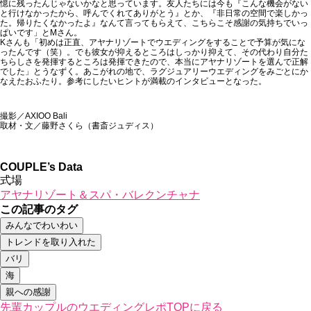
憶に残ったんじゃないかなと思っています。友人たちには今も『こんな機会がない
と行けなかったから、呼んでくれてありがとう』とか、『非日常の空間で楽しかっ
た。帰りたくなかったよ』なんて言ってもらえて、こちらこそ感謝の気持ちでいっ
ぱいです」とMさん。
Kさんも「初めは正直、アヤナリゾートでウエディングをすることで予算が気にな
ったんです（笑）。でも彼女が抑えるところはしっかり抑えて、その代わり自分た
ちらしさを発揮するところは発揮できたので、本当にアヤナリゾートを選んで正解
でした」とうなずく。あこがれの地で、ラグジュアリーウエディングをみごとにか
なえたおふたり。参考にしたいヒントが満載のインタビューとなった。
撮影／AXIOO Bali
取材・文／藤野さくら（書斎ジュディス）
COUPLE’s Data
式場
アヤナリゾート＆スパ・バレクンチャナ
この記事のタグ
みんなでわいわい
トレンドを取り入れた
バリ
海
親への感謝
先輩カップルのウエディングレポTOPに戻る