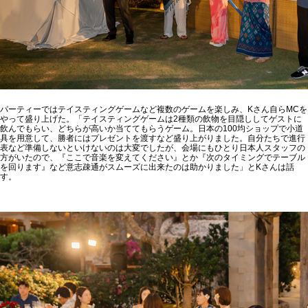
パーティーではテイスティングゲームなど複数のゲームを楽しみ、Kさん自らMCを
やって盛り上げた。「テイスティングゲームは2種類の飲物を目隠ししてゲストに
飲んでもらい、どちらが高いか当ててもらうゲーム。日本の100均ショップで小道
具を用意して、勝者にはプレゼントを渡すなど盛り上がりました。自分たちで進行
表など準備しないといけないのは大変でしたが、会場にもひとり日本人スタッフの
方がいたので、『ここで音楽を変えてください』とか『次のタイミングでテーブル
を回ります』など意志疎通がスムーズに出来たのは助かりました」とKさんは話
す。