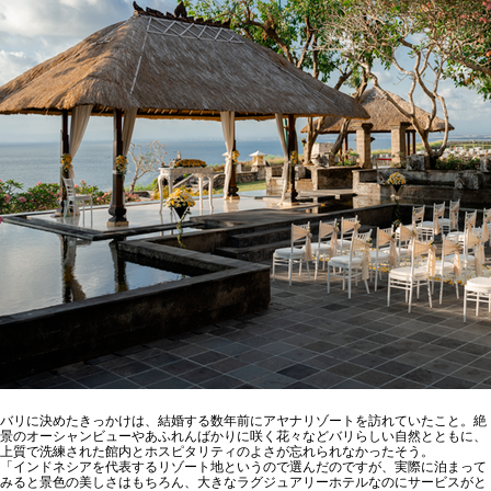
バリに決めたきっかけは、結婚する数年前にアヤナリゾートを訪れていたこと。絶
景のオーシャンビューやあふれんばかりに咲く花々などバリらしい自然とともに、
上質で洗練された館内とホスピタリティのよさが忘れられなかったそう。
「インドネシアを代表するリゾート地というので選んだのですが、実際に泊まって
みると景色の美しさはもちろん、大きなラグジュアリーホテルなのにサービスがと