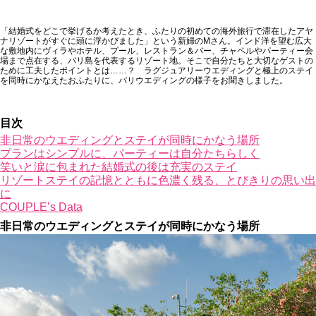
「結婚式をどこで挙げるか考えたとき、ふたりの初めての海外旅行で滞在したアヤ
ナリゾートがすぐに頭に浮かびました」という新婦のMさん。インド洋を望む広大
な敷地内にヴィラやホテル、プール、レストラン＆バー、チャペルやパーティー会
場まで点在する、バリ島を代表するリゾート地。そこで自分たちと大切なゲストの
ために工夫したポイントとは……？ ラグジュアリーウエディングと極上のステイ
を同時にかなえたおふたりに、バリウエディングの様子をお聞きしました。
目次
非日常のウエディングとステイが同時にかなう場所
プランはシンプルに、パーティーは自分たちらしく
笑いと涙に包まれた結婚式の後は充実のステイ
リゾートステイの記憶とともに色濃く残る、とびきりの思い出
に
COUPLE’s Data
非日常のウエディングとステイが同時にかなう場所