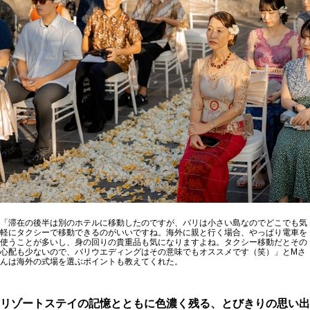
「滞在の後半は別のホテルに移動したのですが、バリは小さい島なのでどこでも気
軽にタクシーで移動できるのがいいですね。海外に親と行く場合、やっぱり電車を
使うことが多いし、身の回りの貴重品も気になりますよね。タクシー移動だとその
心配も少ないので、バリウエディングはその意味でもオススメです（笑）」とMさ
んは海外の式場を選ぶポイントも教えてくれた。
リゾートステイの記憶とともに色濃く残る、とびきりの思い出