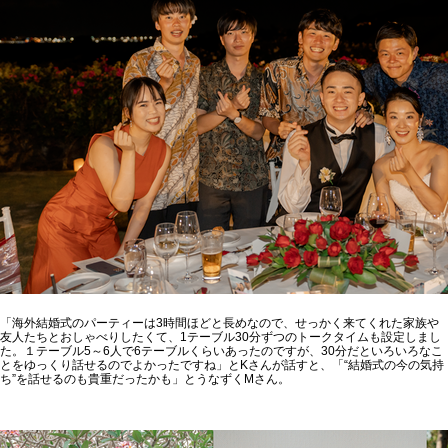
「海外結婚式のパーティーは3時間ほどと長めなので、せっかく来てくれた家族や
友人たちとおしゃべりしたくて、1テーブル30分ずつのトークタイムも設定しまし
た。１テーブル5～6人で6テーブルくらいあったのですが、30分だといろいろなこ
とをゆっくり話せるのでよかったですね」とKさんが話すと、「“結婚式の今の気持
ち”を話せるのも貴重だったかも」とうなずくMさん。