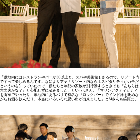
「敷地内にはレストランやバーが30以上と、スパや美術館もあるので、リゾート内
ですべて楽しめるんです。なによりアヤナリゾート内ならホスピタリティが万全だ
というのを知っていたので、僕たちと年配の家族が別行動するときでも『あちらは
大丈夫かな？』と心配せずに済みました」というKさん。「マリンアクティビティ
を両家でやったり、敷地内にあるバリで有名な『ロックバー』でインド洋を眺めな
がらお酒を飲んだり。本当にいろいろな思い出が出来ました」とMさんも笑顔に。