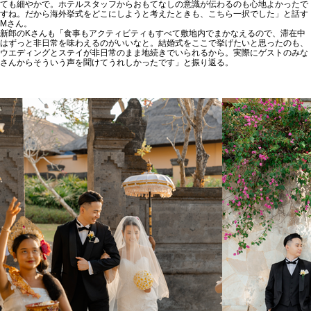
ても細やかで。ホテルスタッフからおもてなしの意識が伝わるのも心地よかったで
すね。だから海外挙式をどこにしようと考えたときも、こちら一択でした」と話す
Mさん。
新郎のKさんも「食事もアクティビティもすべて敷地内でまかなえるので、滞在中
はずっと非日常を味わえるのがいいなと。結婚式をここで挙げたいと思ったのも、
ウエディングとステイが非日常のまま地続きでいられるから。実際にゲストのみな
さんからそういう声を聞けてうれしかったです」と振り返る。