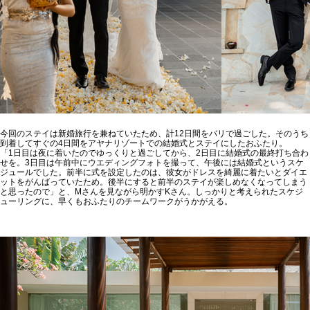
今回のステイは新婚旅行を兼ねていたため、計12日間をバリで過ごした。そのうち
到着してすぐの4日間をアヤナリゾートでの結婚式とステイにしたおふたり。
「1日目は夜に着いたのでゆっくりと過ごしてから、2日目に結婚式の最終打ち合わ
せを。3日目は午前中にウエディングフォトを撮って、午後には結婚式というスケ
ジュールでした。前半に式を設定したのは、彼女がドレスを綺麗に着たいとダイエ
ットをがんばっていたため。後半にすると前半のステイが楽しめなくなってしまう
と思ったので」と、Mさんを見ながら明かすKさん。しっかりと考えられたスケジ
ューリングに、早くもおふたりのチームワークがうかがえる。