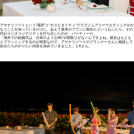
アヤナリゾートという“場所”と“ホスピタリティ”でラグジュアリーウエディングがか
なうことを知っているだけに、あえて基本のプランに留めたというおふたり。その
代わりにオリジナリティを打ち出したのが、パーティーだ。
「海外での結婚式は、日本のようなMCや段取りがないんですよね。彼女はもとも
とプランニングするのが得意なので、アヤナリゾートのプランナーさんに相談して
自分たちのやりたい内容を決めていきました」とKさん。