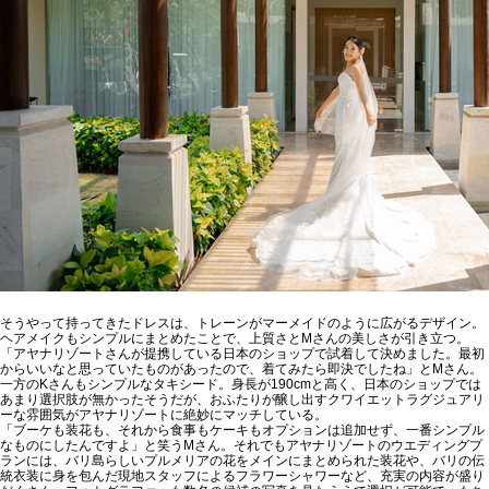
そうやって持ってきたドレスは、トレーンがマーメイドのように広がるデザイン。
ヘアメイクもシンプルにまとめたことで、上質さとMさんの美しさが引き立つ。
「アヤナリゾートさんが提携している日本のショップで試着して決めました。最初
からいいなと思っていたものがあったので、着てみたら即決でしたね」とMさん。
一方のKさんもシンプルなタキシード。身長が190cmと高く、日本のショップでは
あまり選択肢が無かったそうだが、おふたりが醸し出すクワイエットラグジュアリ
ーな雰囲気がアヤナリゾートに絶妙にマッチしている。
「ブーケも装花も、それから食事もケーキもオプションは追加せず、一番シンプル
なものにしたんですよ」と笑うMさん。それでもアヤナリゾートのウエディングプ
ランには、バリ島らしいプルメリアの花をメインにまとめられた装花や、バリの伝
統衣装に身を包んだ現地スタッフによるフラワーシャワーなど、充実の内容が盛り