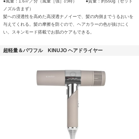
●風量：1.6㎥／分（風量［強］の時） ●質量：約550g（セット
ノズル含まず）
髪への浸透性を高めた高浸透ナノイーで、髪の内側までうるおいを
与えてくれる。髪の摩擦を防ぐので、ヘアカラーの色が抜けにく
い。スキンモード搭載でお肌のケアもできる。
超軽量＆パワフル KINUJO ヘアドライヤー