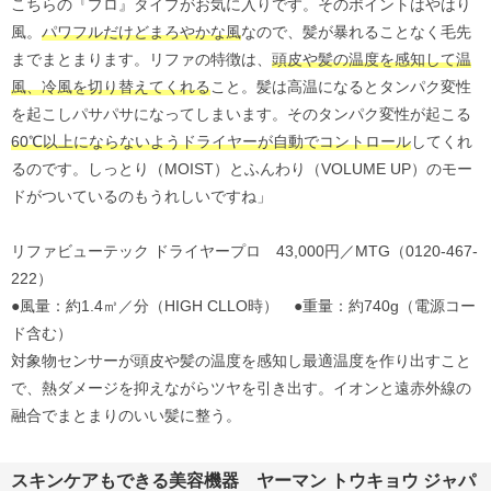
こちらの『プロ』タイプがお気に入りです。そのポイントはやはり
風。
パワフルだけどまろやかな風
なので、髪が暴れることなく毛先
までまとまります。リファの特徴は、
頭皮や髪の温度を感知して温
風、冷風を切り替えてくれる
こと。髪は高温になるとタンパク変性
を起こしパサパサになってしまいます。そのタンパク変性が起こる
60℃以上にならないようドライヤーが自動でコントロール
してくれ
るのです。しっとり（MOIST）とふんわり（VOLUME UP）のモー
ドがついているのもうれしいですね」
リファビューテック ドライヤープロ 43,000円／MTG（0120‐467‐
222）
●風量：約1.4㎥／分（HIGH CLLO時） ●重量：約740g（電源コー
ド含む）
対象物センサーが頭皮や髪の温度を感知し最適温度を作り出すこと
で、熱ダメージを抑えながらツヤを引き出す。イオンと遠赤外線の
融合でまとまりのいい髪に整う。
スキンケアもできる美容機器 ヤーマン トウキョウ ジャパ