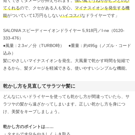
短くできてダメージが抑えられます。
強い風でうねりがピンとのび
てくれる
ので、クセがある人も安心。
マイナスイオンを発生する機
能
がついていて1万円もしない
ハイコスパ
なドライヤーです」
SALONIA スピーディーイオンドライヤー 5,918円／I-ne（0120‐
333‐476）
●風量：2.3㎥／分（TURBO時） ●重量：約495g（ノズル・コード
込み）
髪にやさしいマイナスイオンを発生。大風量で乾かす時間を短縮で
きるから、髪ダメージを軽減できる。使いやすいシンプルな機能。
乾かし方を見直してサラツヤ髪に
どんなにいいドライヤーを使っても乾かし方が間違っていたら、サ
ラツヤの髪から遠ざかってしまいます。正しい乾かし方を身につ
け、美髪をキープしましょう。
乾かし方のポイントは……
・タオルで水分をやさしくふき取る