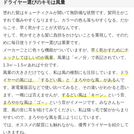
ドライヤー選びのキモは風量
塗れた髪はキューティクルが開いて無防備な状態です。髪同士がこ
すれて傷みやすくなりますし、カラーの色も落ちやすくなる。だか
らこそ、早く乾かすことが大切なんです。
そして、乾かすときも髪に負担をかけないことを重視して。そのた
めに毎日使うドライヤー選びは重要です。
メーカーごとに色々な機能がついていますが、
早く乾かすためにチ
ェックしてほしいのが風量
。風量は「㎥／分」で表記されていて、
1.3㎥～1.5㎥あれば十分です。
風量の大きさだけでなく、私は風の種類にも注目しています。
ドラ
イヤーの風には、「するどい風」と「まろやかな風」がある
んで
す。家電量販店などで使い比べてみると、その違いがわかると思い
ます。一概には言えませんが、
するどい風は「キーン」
という音、
まろやかな風は「ゴ～」
という音がイメージです。みなさんも一
度、風の音に耳を傾けてみてください。私は猫っ毛で髪がからまり
やすいので、まろやかな風を選ぶようにしています。
では、オススメの髪質にも触れながら、優秀ドライヤーを紹介して
いきますね。