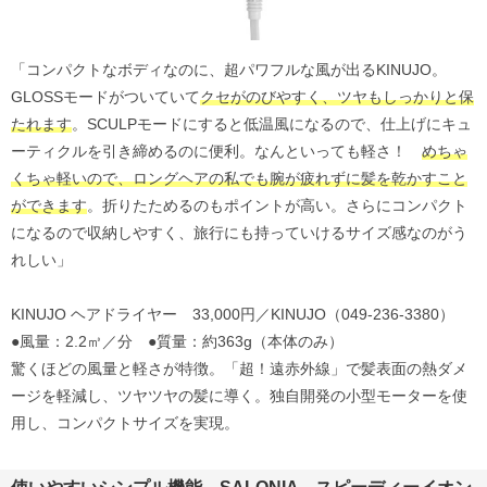
「コンパクトなボディなのに、超パワフルな風が出るKINUJO。
GLOSSモードがついていて
クセがのびやすく、ツヤもしっかりと保
たれます
。SCULPモードにすると低温風になるので、仕上げにキュ
ーティクルを引き締めるのに便利。なんといっても軽さ！
めちゃ
くちゃ軽いので、ロングヘアの私でも腕が疲れずに髪を乾かすこと
ができます
。折りたためるのもポイントが高い。さらにコンパクト
になるので収納しやすく、旅行にも持っていけるサイズ感なのがう
れしい」
KINUJO ヘアドライヤー 33,000円／KINUJO（049‐236‐3380）
●風量：2.2㎥／分 ●質量：約363g（本体のみ）
驚くほどの風量と軽さが特徴。「超！遠赤外線」で髪表面の熱ダメ
ージを軽減し、ツヤツヤの髪に導く。独自開発の小型モーターを使
用し、コンパクトサイズを実現。