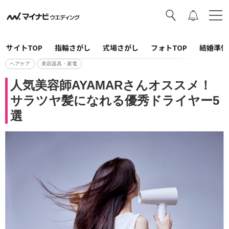
サイトTOP
指輪さがし
式場さがし
フォトTOP
結婚準備
ヘアケア
美容器具・家電
人気美容師AYAMARさんオススメ！
サラツヤ髪になれる優秀ドライヤー5
選