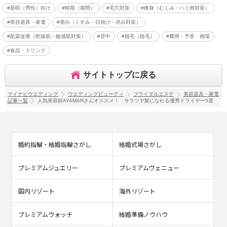
#新郎（男性）向け
#時期（期間）
#毛穴対策
#痩身（むくみ・ハミ肉対策）
#美容器具・家電
#美白（くすみ・日焼け・赤み対策）
#肌質改善（乾燥肌・敏感肌対策）
#背中
#脱毛（除毛）
#費用・予算・相場
#食品・ドリンク
サイトトップに戻る
マイナビウエディング
ウエディングビューティ
ブライダルエステ
美容器具・家電
記事一覧
人気美容師AYAMARさんオススメ！ サラツヤ髪になれる優秀ドライヤー5選
婚約指輪・結婚指輪さがし
結婚式場さがし
プレミアムジュエリー
プレミアムヴェニュー
国内リゾート
海外リゾート
プレミアムウォッチ
結婚準備ノウハウ