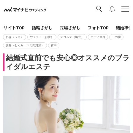
サイトTOP
指輪さがし
式場さがし
フォトTOP
結婚準備
わき（ワキ）
ウェスト（お腹）
デコルテ（胸元）
ボディ全身
二の腕
痩身（むくみ・ハミ肉対策）
背中
結婚式直前でも安心◎オススメのブラ
イダルエステ