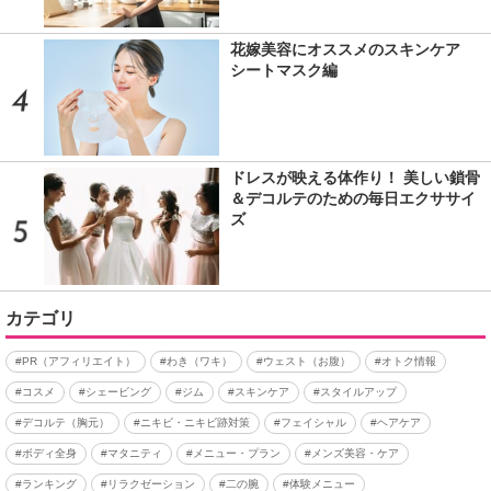
花嫁美容にオススメのスキンケア
シートマスク編
ドレスが映える体作り！ 美しい鎖骨
＆デコルテのための毎日エクササイ
ズ
カテゴリ
#PR（アフィリエイト）
#わき（ワキ）
#ウェスト（お腹）
#オトク情報
#コスメ
#シェービング
#ジム
#スキンケア
#スタイルアップ
#デコルテ（胸元）
#ニキビ・ニキビ跡対策
#フェイシャル
#ヘアケア
#ボディ全身
#マタニティ
#メニュー・プラン
#メンズ美容・ケア
#ランキング
#リラクゼーション
#二の腕
#体験メニュー