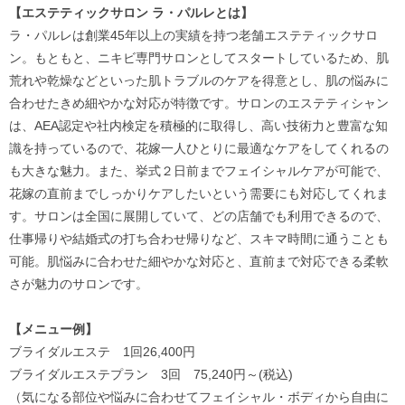
【エステティックサロン ラ・パルレとは】
ラ・パルレは創業45年以上の実績を持つ老舗エステティックサロ
ン。もともと、ニキビ専門サロンとしてスタートしているため、肌
荒れや乾燥などといった肌トラブルのケアを得意とし、肌の悩みに
合わせたきめ細やかな対応が特徴です。サロンのエステティシャン
は、AEA認定や社内検定を積極的に取得し、高い技術力と豊富な知
識を持っているので、花嫁一人ひとりに最適なケアをしてくれるの
も大きな魅力。また、挙式２日前までフェイシャルケアが可能で、
花嫁の直前までしっかりケアしたいという需要にも対応してくれま
す。サロンは全国に展開していて、どの店舗でも利用できるので、
仕事帰りや結婚式の打ち合わせ帰りなど、スキマ時間に通うことも
可能。肌悩みに合わせた細やかな対応と、直前まで対応できる柔軟
さが魅力のサロンです。
【メニュー例】
ブライダルエステ 1回26,400円
ブライダルエステプラン 3回 75,240円～(税込)
（気になる部位や悩みに合わせてフェイシャル・ボディから自由に