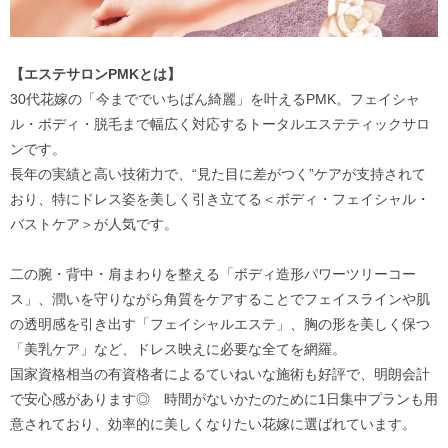
【エステサロンPMKとは】
30代花嫁の「今まででいちばん綺麗」を叶えるPMK。フェイシャ
ル・ボディ・脱毛まで幅広く対応するトータルエステティックサロ
ンです。
長年の実績と高い技術力で、“見た目に差がつく”ケアが支持されて
おり、特にドレス姿を美しく引き立てる＜ボディ・フェイシャル・
バストケア＞が人気です。
二の腕・背中・肩まわりを整える「ボディ造形パワーツリーコー
ス」、潤いを守りながら角質をケアすることでフェイスラインや肌
の透明感を引き出す「フェイシャルエステ」、胸の形を美しく保つ
「美乳ケア」など、ドレス映えに必要な全てを網羅。
国家資格相当の有資格者によるていねいな施術も好評で、明朗会計
で安心感があります◎ 時間がないかたのために1日集中プランも用
意されており、効率的に美しくなりたい花嫁に選ばれています。