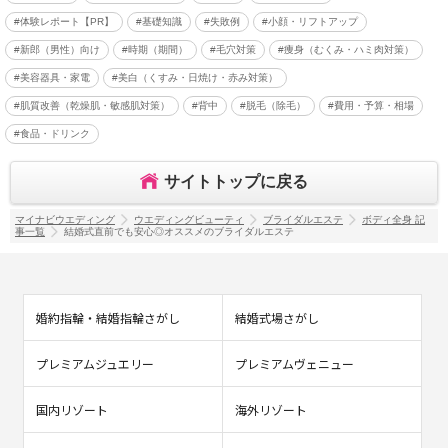
#体験レポート【PR】
#基礎知識
#失敗例
#小顔・リフトアップ
#新郎（男性）向け
#時期（期間）
#毛穴対策
#痩身（むくみ・ハミ肉対策）
#美容器具・家電
#美白（くすみ・日焼け・赤み対策）
#肌質改善（乾燥肌・敏感肌対策）
#背中
#脱毛（除毛）
#費用・予算・相場
#食品・ドリンク
サイトトップに戻る
マイナビウエディング
ウエディングビューティ
ブライダルエステ
ボディ全身 記
事一覧
結婚式直前でも安心◎オススメのブライダルエステ
婚約指輪・結婚指輪さがし
結婚式場さがし
プレミアムジュエリー
プレミアムヴェニュー
国内リゾート
海外リゾート