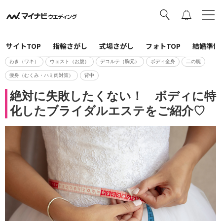
サイトTOP
指輪さがし
式場さがし
フォトTOP
結婚準備
わき（ワキ）
ウェスト（お腹）
デコルテ（胸元）
ボディ全身
二の腕
痩身（むくみ・ハミ肉対策）
背中
絶対に失敗したくない！ ボディに特
化したブライダルエステをご紹介♡