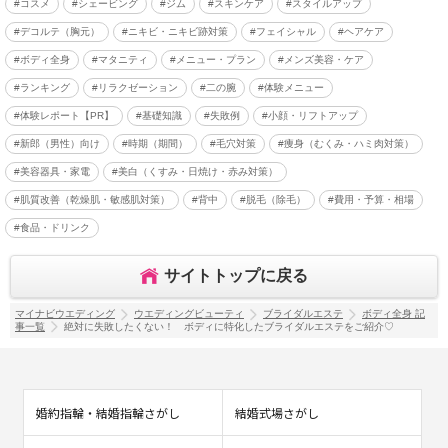
#コスメ
#シェービング
#ジム
#スキンケア
#スタイルアップ
#デコルテ（胸元）
#ニキビ・ニキビ跡対策
#フェイシャル
#ヘアケア
#ボディ全身
#マタニティ
#メニュー・プラン
#メンズ美容・ケア
#ランキング
#リラクゼーション
#二の腕
#体験メニュー
#体験レポート【PR】
#基礎知識
#失敗例
#小顔・リフトアップ
#新郎（男性）向け
#時期（期間）
#毛穴対策
#痩身（むくみ・ハミ肉対策）
#美容器具・家電
#美白（くすみ・日焼け・赤み対策）
#肌質改善（乾燥肌・敏感肌対策）
#背中
#脱毛（除毛）
#費用・予算・相場
#食品・ドリンク
サイトトップに戻る
マイナビウエディング
ウエディングビューティ
ブライダルエステ
ボディ全身 記
事一覧
絶対に失敗したくない！ ボディに特化したブライダルエステをご紹介♡
婚約指輪・結婚指輪さがし
結婚式場さがし