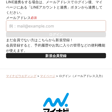
LINE連携をする場合は、メールアドレスでログイン後、マイ
ページにある「LINEアカウントと連携」ボタンから連携して
ください。
メールアドレス
必須
ログイン
まだ会員でない方はこちらから新規登録！
会員登録すると、予約履歴やお気に入りの管理などの便利機能
が使えます。
新規会員登録
マイナビウエディング
>
マイページ
>
ログイン（メールアドレス入力）