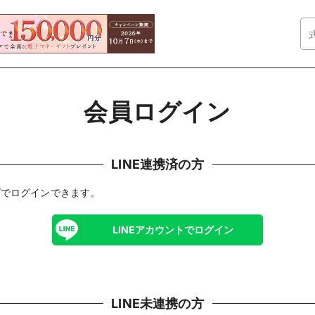
会員ログイン
LINE連携済の方
プでログインできます。
LINEアカウントでログイン
LINE未連携の方