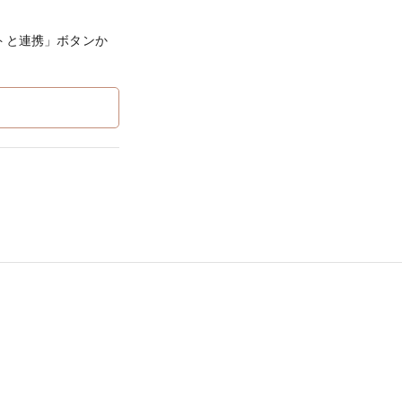
ントと連携」ボタンか