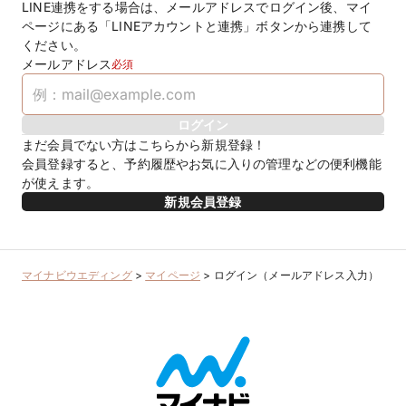
LINE連携をする場合は、メールアドレスでログイン後、マイ
ページにある「LINEアカウントと連携」ボタンから連携して
ください。
メールアドレス
必須
ログイン
まだ会員でない方はこちらから新規登録！
会員登録すると、予約履歴やお気に入りの管理などの便利機能
が使えます。
新規会員登録
マイナビウエディング
>
マイページ
>
ログイン（メールアドレス入力）