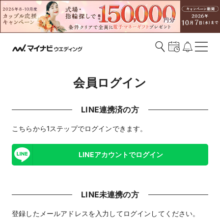
会員ログイン
LINE連携済の方
こちらから1ステップでログインできます。
LINEアカウントでログイン
LINE未連携の方
登録したメールアドレスを入力してログインしてください。​