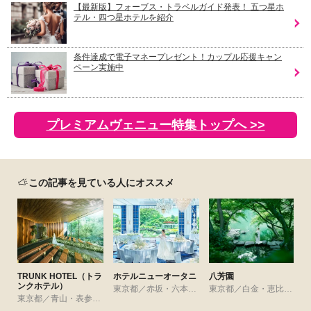
【最新版】フォーブス・トラベルガイド発表！ 五つ星ホ
テル・四つ星ホテルを紹介
条件達成で電子マネープレゼント！カップル応援キャン
ペーン実施中
プレミアムヴェニュー特集トップへ >>
この記事を見ている人にオススメ
TRUNK HOTEL（トラ
ホテルニューオータニ
八芳園
ンクホテル）
東京都／赤坂・六本木・麻布
東京都／白金・恵比寿・代官山・広尾
東京都／青山・表参道・渋谷・原宿