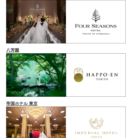
八芳園
帝国ホテル 東京