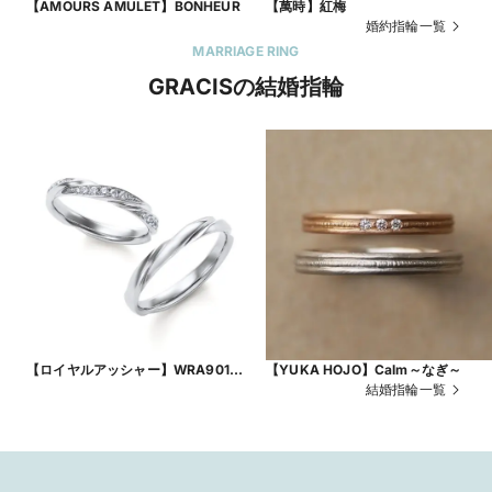
【AMOURS AMULET】BONHEUR
【萬時】紅梅
婚約指輪一覧
MARRIAGE RING
GRACISの結婚指輪
【ロイヤルアッシャー】WRA901
【YUKA HOJO】Calm～なぎ～
WRB911
結婚指輪一覧