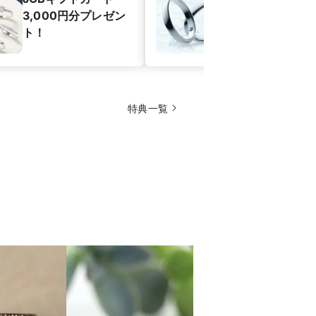
3,000円分プレゼン
成約特典】メ
ト！
ヤプレゼント♪
特典一覧