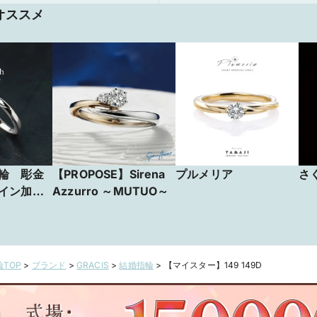
オススメ
輪 彫金
【PROPOSE】Sirena
プルメリア
さ
イン加工
Azzurro ～MUTUO～
TOP
>
ブランド
>
GRACIS
>
結婚指輪
>
【マイスター】149 149D