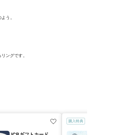
のよう。
購入特典
JCBギフトカード
【サムシング