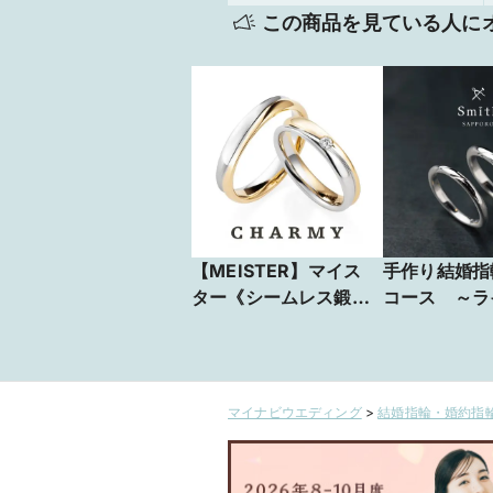
この商品を見ている人に
【MEISTER】マイス
手作り結婚指
ター《シームレス鍛造
コース ～ラ
製法》149/149D
～
PT/K18YG
マイナビウエディング
>
結婚指輪・婚約指輪