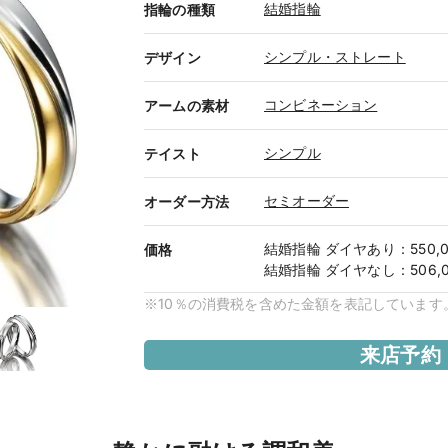
結婚指輪
指輪の種類
シンプル・ストレート
デザイン
コンビネーション
アームの素材
シンプル
テイスト
セミオーダー
オーダー方法
結婚指輪
ダイヤあり
：
550,
価格
結婚指輪
ダイヤなし
：
506,
※10％の消費税を含めた金額を表記しています
来店予約