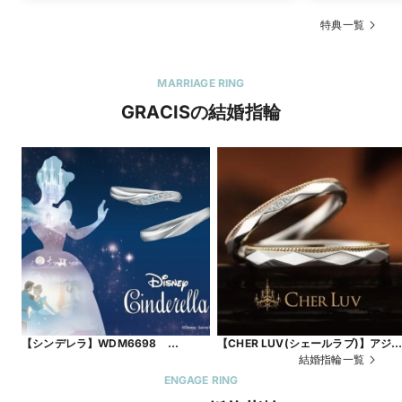
特典一覧
MARRIAGE RING
GRACISの結婚指輪
【シンデレラ】WDM6698
【CHER LUV(シェールラブ)】アジ
WDL6700
ガ
結婚指輪一覧
ENGAGE RING