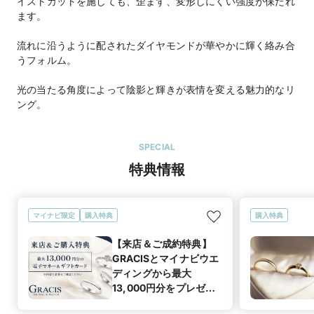
イストカットを施しても、歪まず、変形しにくい強度が保たれ
ます。
流れに沿うように配されたダイヤモンドが華やかに輝く絡み合
うフォルム。
光の当たる角度によって陰影と輝きが表情を変える魅力的なリ
SPECIAL
特典情報
マイナビ限定
購入特典
購入特典
【来店＆ご成約特典】
GRACISとマイナビウエ
ディングから最大
13,000円分をプレゼン
ト！