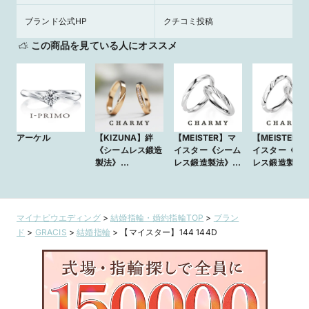
ブランド公式HP
クチコミ投稿
この商品を見ている人にオススメ
アーケル
【KIZUNA】絆
【MEISTER】マ
【MEISTER】
《シームレス鍛造
イスター《シーム
イスター《シ
製法》
レス鍛造製法》
レス鍛造製法
5393/5394 イエ
144/144D
146/146D
ローゴールド
マイナビウエディング
>
結婚指輪・婚約指輪TOP
>
ブラン
ド
>
GRACIS
>
結婚指輪
>
【マイスター】144 144D