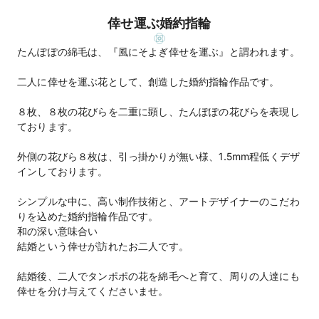
倖せ運ぶ婚約指輪
たんぽぽの綿毛は、『風にそよぎ倖せを運ぶ』と謂われます。
二人に倖せを運ぶ花として、創造した婚約指輪作品です。
８枚、８枚の花びらを二重に顕し、たんぽぽの花びらを表現し
ております。
外側の花びら８枚は、引っ掛かりが無い様、1.5mm程低くデザ
インしております。
シンプルな中に、高い制作技術と、アートデザイナーのこだわ
りを込めた婚約指輪作品です。
和の深い意味合い
結婚という倖せが訪れたお二人です。
結婚後、二人でタンポポの花を綿毛へと育て、周りの人達にも
倖せを分け与えてくださいませ。