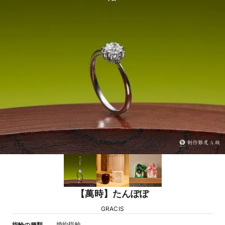
【萬時】たんぽぽ
GRACIS
婚約指輪
指輪の種類