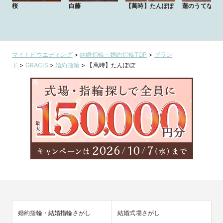
桜
白藤
【萬時】たんぽぽ
蓮のうてな
マイナビウエディング
>
結婚指輪・婚約指輪TOP
>
ブラン
ド
>
GRACIS
>
婚約指輪
>
【萬時】たんぽぽ
婚約指輪・結婚指輪さがし
結婚式場さがし