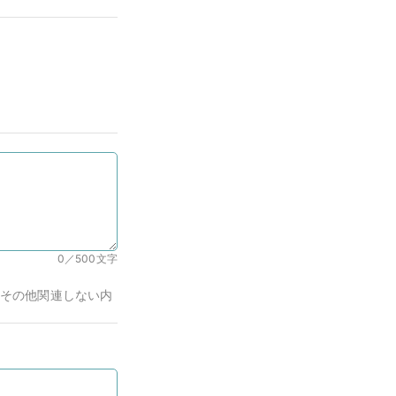
0／500
文字
その他関連しない内