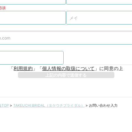
必須
「
利用規約
」
「
個人情報の取扱について
」
に同意の上
上記の内容で送信する
TOP
>
TAKEUCHI BRIDAL（タケウチブライダル）
>
お問い合わせ入力