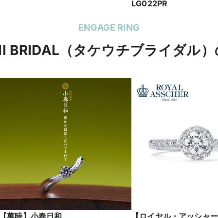
LG022PR
ENGAGE RING
CHI BRIDAL（タケウチブライダル
【萬時】小春日和
【ロイヤル・アッシャー】