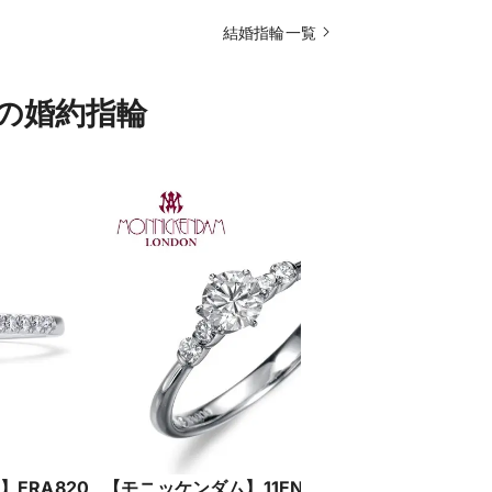
結婚指輪一覧
）の婚約指輪
ERA820
【モニッケンダム】11EN18
【ラザール