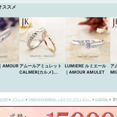
オススメ
｜AMOUR
アムールアミュレット
LUMIERE ルミエール
ア
CALMER(カルメ)
｜AMOUR AMULET
MI
【JKPLANET銀座・表
ルシ
参道原宿・横浜・大
座
宮・名古屋・九州】
浜
州
TOP
>
ブランド
>
TAKEUCHI BRIDAL（タケウチブライダル）
>
結婚指輪
>
【