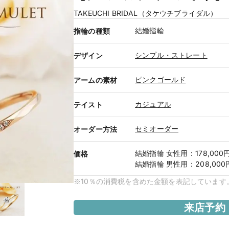
TAKEUCHI BRIDAL（タケウチブライダル）
結婚指輪
指輪の種類
シンプル・ストレート
デザイン
ピンクゴールド
アームの素材
カジュアル
テイスト
セミオーダー
オーダー方法
結婚指輪
女性用
：
178,000
価格
結婚指輪
男性用
：
208,000
※10％の消費税を含めた金額を表記しています
来店予約