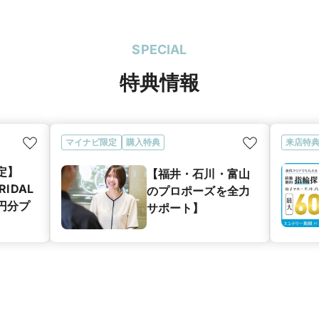
SPECIAL
特典情報
マイナビ限定
購入特典
来店特
定】
【福井・石川・富山
RIDAL
のプロポーズを全力
0円分プ
サポート】