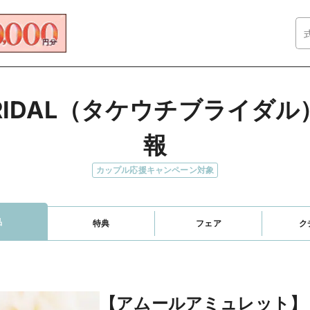
 BRIDAL（タケウチブライ
報
カップル応援キャンペーン対象
品
特典
フェア
ク
【アムールアミュレット】