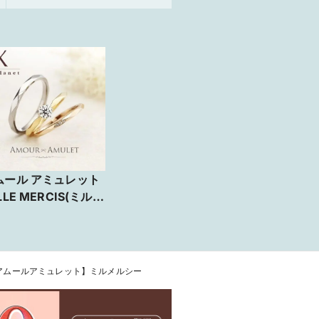
ムール アミュレット
LLE MERCIS(ミルメ
ー)【JKPLANET銀
・表参道原宿・横
・大宮・名古屋・九
】
アムールアミュレット】ミルメルシー