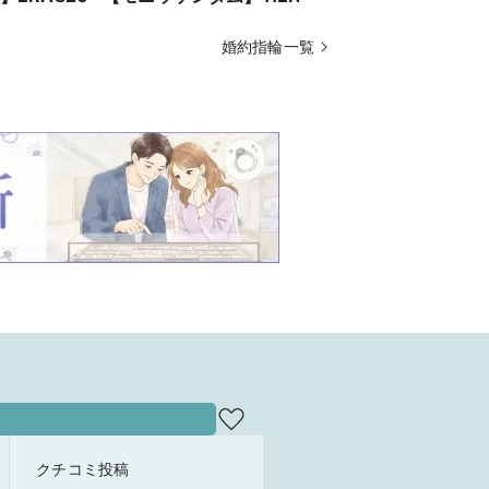
ニー-SYMP
婚約指輪一覧
クチコミ投稿