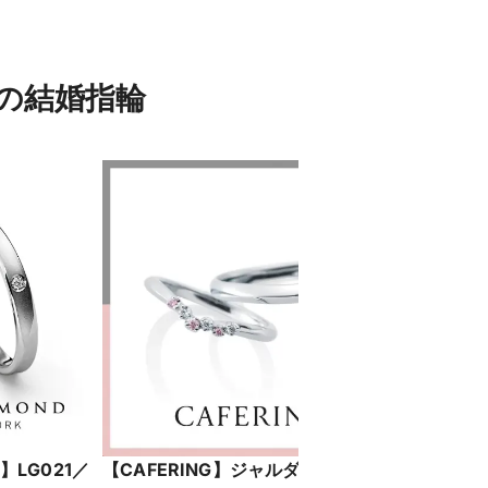
）の結婚指輪
LG021／
【CAFERING】ジャルダンドゥロゼ
【杢目金屋