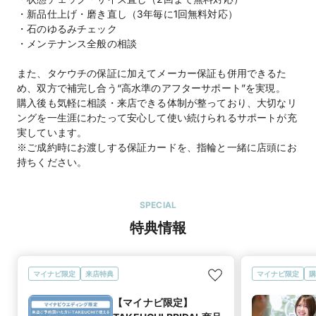
・新品仕上げ・磨き直し（3年毎に1回無料対応）
・石のゆるみチェック
・メンテナンス全般の相談
また、タケウチの保証に加えてメーカー保証も併用できるた
め、双方で補完し合う“高水準のアフターサポート”を実現。
購入後も気軽に相談・来店できる体制が整っており、大切なリ
ングを一生涯にわたって安心して使い続けられるサポートが充
実しています。
※ご成約時にお渡しする保証カードを、指輪と一緒に店頭にお
持ちください。
SPECIAL
特典情報
マイナビ限定
来店特典
マイナビ限定
購
【マイナビ限定】