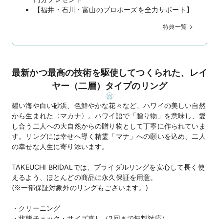
【福井・石川・富山のプロポーズを全力サポート】
特典一覧
最新かつ最高の技術を駆使してつくられた、レイ
ヤー（二層）タイプのリング
碧い海や白い砂浜、色鮮やかな花々など、ハワイの美しい自然
から生まれた〈マカナ〉。ハワイ語で「贈り物」を意味し、愛
し合う二人への大自然からの贈り物として丁寧に作られていま
す。リングには幸せへ導く精霊「マナ」への願いを込め、二人
の幸せな人生に寄り添います。
TAKEUCHI BRIDALでは、ブライダルリングを安心して長く使
えるよう、ほとんどの商品に永久保証を用意。
(※一部保証対象外のリングもございます。)
・クリーニング
・状態チェック・サイズ直し（2回まで無料対応）