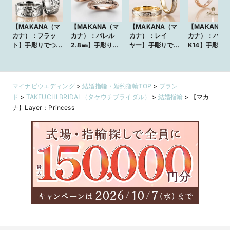
【MAKANA（マ
【MAKANA（マ
【MAKANA（マ
【MAKANA
カナ）：フラッ
カナ）：バレル
カナ）：レイ
カナ）：バレ
ト】手彫りでつく
2.8㎜】手彫りで
ヤー】手彫りでつ
K14】手彫り
るオシャレなハワ
つくるオシャレな
くるオシャレなハ
くるオシャレ
イアンジュエリー
ハワイアンジュエ
ワイアンジュエ
ワイアンジュ
の結婚指輪
リーの結婚指輪
リーの結婚指輪
リーの結婚指
マイナビウエディング
>
結婚指輪・婚約指輪TOP
>
ブラン
ド
>
TAKEUCHI BRIDAL（タケウチブライダル）
>
結婚指輪
>
【マカ
ナ】Layer：Princess