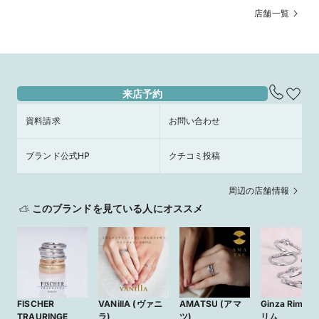
店舗一覧
来店予約
資料請求
お問い合わせ
ブランド公式HP
クチコミ投稿
周辺の店舗情報
このブランドを見ている人にオススメ
FISCHER
VANillA (ヴァニ
AMATSU (アマ
Ginza Rim／
TRAURINGE
ラ)
ツ)
リム