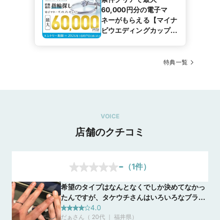
60,000円分の電子マ
ネーがもらえる【マイナ
ビウエディングカップル
応援キャンペーン】
特典一覧
VOICE
店舗のクチコミ
-
（
1
件）
希望のタイプはなんとなくでしか決めてなかっ
たんですが、タケウチさんはいろいろなブラン
ドを扱っているので、それぞれのブランドの特
4.0
だぁさん（ 20代 ｜ 福井県
）
性を説明してもらうことでじっくりと自分たち