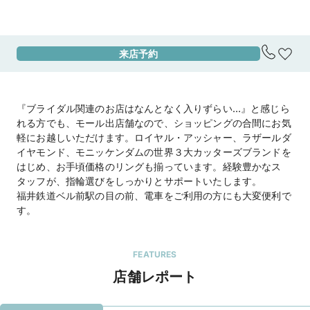
エリア
福井県
来店予約
アクセス
福井鉄道　ベル前駅から徒歩１分
地図を見る
住所
福井県福井市花堂南2丁目16-1ベル1F
『ブライダル関連のお店はなんとなく入りずらい…』と感じら
れる方でも、モール出店舗なので、ショッピングの合間にお気
営業時間
10：00～20：00（ベルに準ずる）

軽にお越しいただけます。ロイヤル・アッシャー、ラザールダ
■WEB来店予約でTAKEUCHI BRIDAL商品券
イヤモンド、モニッケンダムの世界３大カッターズブランドを
5,000円分プレゼント■
はじめ、お手頃価格のリングも揃っています。経験豊かなス
タッフが、指輪選びをしっかりとサポートいたします。
福井鉄道ベル前駅の目の前、電車をご利用の方にも大変便利で
電話番号
050-5441-9841
す。
公式HP
TAKEUCHI BRIDAL（タケウチブライダル）
の
ホームページを見る
FEATURES
店舗レポート