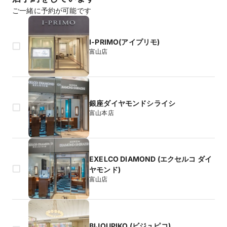
ご一緒に予約が可能です
I-PRIMO(アイプリモ)
富山店
銀座ダイヤモンドシライシ
富山本店
EXELCO DIAMOND (エクセルコ ダイ
ヤモンド)
富山店
BIJOUPIKO (ビジュピコ)