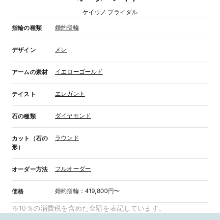
ケイウノ ブライダル
婚約指輪
指輪の種類
メレ
デザイン
イエローゴールド
アームの素材
エレガント
テイスト
ダイヤモンド
石の種類
ラウンド
カット（石の
形）
フルオーダー
オーダー方法
婚約指輪
：
419,800円〜
価格
※10％の消費税を含めた金額を表記しています。