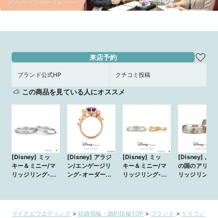
来店予約
ブランド公式HP
クチコミ投稿
この商品を見ている人にオススメ
[Disney] ミッ
[Disney] アラジ
[Disney] ミッ
[Disney] ふ
キー＆ミニー/マ
ン/エンゲージリ
キー＆ミニー/マ
の国のアリス/
リッジリング-
ング-オーダーメ
リッジリング-
リッジリング-
オーダーメイド-
イド-
オーダーメイド-
オーダーメイド
マイナビウエディング
>
結婚指輪・婚約指輪TOP
>
ブランド
>
ケイウノ