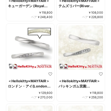
＜Hellokitty×MAYFAIR＞
＜Hellokitty×MAYFAIR＞
キューガーデン (Royal
テムズリバー(River
Botanic Gardens, Kew)
Thames）
￥
118,800
￥
108,000
ペア
￥
248,400
ペア
￥
226,800
＜Hellokitty×MAYFAIR＞
＜Hellokitty×MAYFAIR＞
ロンドン・アイ(London
バッキンガム宮殿
Eye）
(Buckingham Palace)
￥
129,600
￥
118,800
ペア
￥
270,000
ペア
￥
259,200