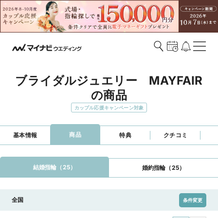
ブライダルジュエリー　MAYFAIR
の商品
カップル応援キャンペーン対象
商品
基本情報
特典
クチコミ
結婚指輪（25）
婚約指輪（25）
全国
条件変更