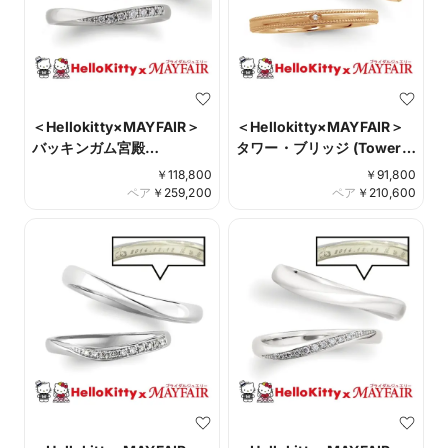
＜Hellokitty×MAYFAIR＞
＜Hellokitty×MAYFAIR＞
バッキンガム宮殿
タワー・ブリッジ (Tower
(Buckingham Palace)
Bridge)
￥
118,800
￥
91,800
ペア
￥
259,200
ペア
￥
210,600