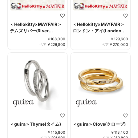
＜Hellokitty×MAYFAIR＞
＜Hellokitty×MAYFAIR＞
テムズリバー(River
ロンドン・アイ(London
Thames）
Eye）
￥
108,000
￥
129,600
ペア
￥
226,800
ペア
￥
270,000
＜guira＞Thyme(タイム)
＜guira＞Clove(クローブ)
￥
145,800
￥
113,400
ペア
￥
291,600
ペア
￥
253,800