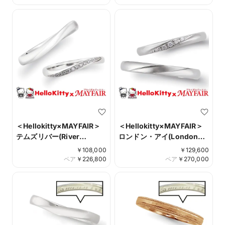
＜Hellokitty×MAYFAIR＞
＜Hellokitty×MAYFAIR＞
テムズリバー(River
ロンドン・アイ(London
Thames）
Eye）
￥
108,000
￥
129,600
ペア
￥
226,800
ペア
￥
270,000