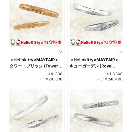
＜Hellokitty×MAYFAIR＞
＜Hellokitty×MAYFAIR＞
タワー・ブリッジ (Tower
キューガーデン (Royal
Bridge)
Botanic Gardens, Kew)
￥
91,800
￥
118,800
ペア
￥
210,600
ペア
￥
248,400