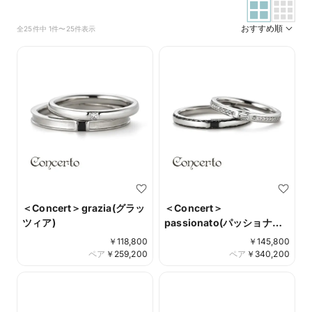
おすすめ順
全25件中 1件〜25件表示
＜Concert＞grazia(グラッ
＜Concert＞
ツィア)
passionato(パッショナー
ト)
￥
118,800
￥
145,800
ペア
￥
259,200
ペア
￥
340,200