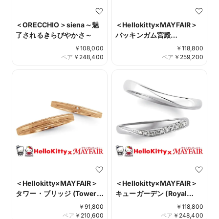
＜ORECCHIO＞siena～魅
＜Hellokitty×MAYFAIR＞
了されるきらびやかさ～
バッキンガム宮殿
(Buckingham Palace)
￥
108,000
￥
118,800
ペア
￥
248,400
ペア
￥
259,200
＜Hellokitty×MAYFAIR＞
＜Hellokitty×MAYFAIR＞
タワー・ブリッジ (Tower
キューガーデン (Royal
Bridge)
Botanic Gardens, Kew)
￥
91,800
￥
118,800
ペア
￥
210,600
ペア
￥
248,400