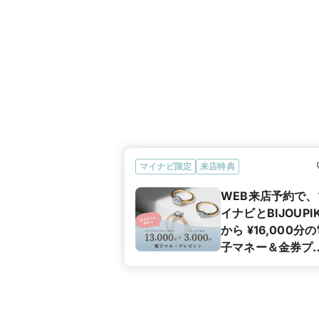
マイナビ限定
来店特典
WEB来店予約で、
イナビとBIJOUPI
から ¥16,000分
子マネー＆金券プ
ゼント！