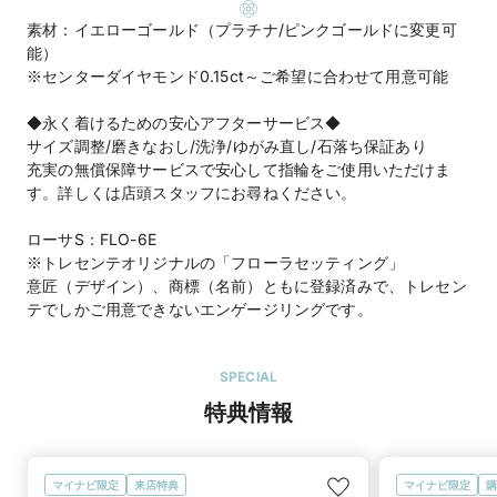
素材：イエローゴールド（プラチナ/ピンクゴールドに変更可
能）
※センターダイヤモンド0.15ct～ご希望に合わせて用意可能
◆永く着けるための安心アフターサービス◆
サイズ調整/磨きなおし/洗浄/ゆがみ直し/石落ち保証あり
充実の無償保障サービスで安心して指輪をご使用いただけま
す。詳しくは店頭スタッフにお尋ねください。
ローサS：FLO-6E
※トレセンテオリジナルの「フローラセッティング」
意匠（デザイン）、商標（名前）ともに登録済みで、トレセン
テでしかご用意できないエンゲージリングです。
SPECIAL
特典情報
マイナビ限定
来店特典
マイナビ限定
購