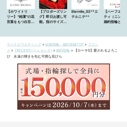
【ホワイトリ
【プロポーズリン
Eternite_02**エ
【ハーフエタ
リー】“純潔”の花
グ】即日お渡し可
テルニテ**
ティ（ニンニ
言葉をもつ白百合
能。指のサイズ不
婚約指輪とし
をモチーフにした
明でも最短当日プ
結婚指輪とし
デザイン
ロポーズOK！
人気のハーフ
ニティ
マイナビウエディング
>
結婚指輪・婚約指輪TOP
>
ブラン
ド
>
TRECENTI (トレセンテ)
>
婚約指輪
>
【ローサS】愛されるよろこ
び 永遠の輝きを包む可憐な花びら