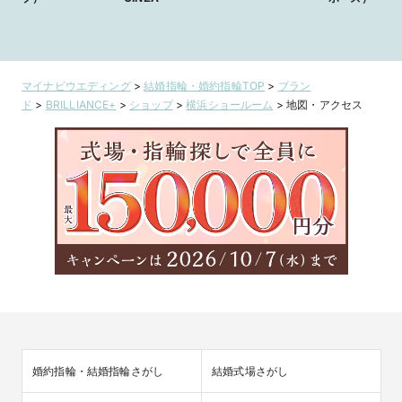
マイナビウエディング
>
結婚指輪・婚約指輪TOP
>
ブラン
ド
>
BRILLIANCE+
>
ショップ
>
横浜ショールーム
>
地図・アクセス
婚約指輪・結婚指輪さがし
結婚式場さがし