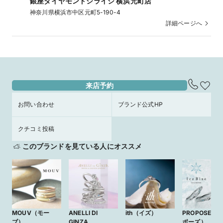
銀座ダイヤモンドシライシ 横浜元町店
神奈川県横浜市中区元町5-190-4
詳細ページへ
来店予約
お問い合わせ
ブランド公式HP
クチコミ投稿
このブランドを見ている人にオススメ
MOUV（モー
ANELLI DI
ith（イズ）
PROPOSE（
ブ）
GINZA
ポーズ）