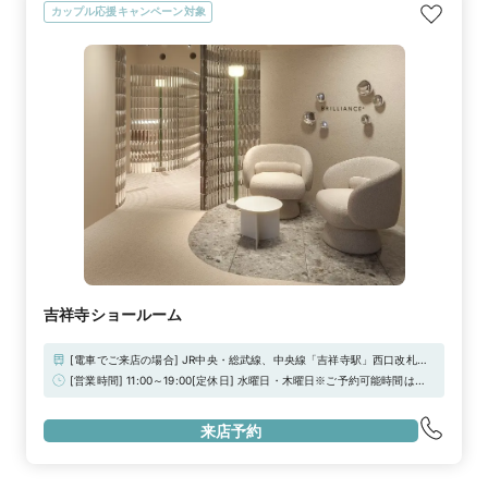
い★
カップル応援キャンペーン対象
吉祥寺ショールーム
[電車でご来店の場合] JR中央・総武線、中央線「吉祥寺駅」西口改札よ
り徒歩4分京王井の頭線「吉祥寺駅」より徒歩4分●車でご来店の場合指定
[営業時間] 11:00～19:00[定休日] 水曜日・木曜日※ご予約可能時間は以
駐車場： 三井のリパーク 吉祥寺本町2丁目第3駐車場 住所：東京都武蔵
下の通りです。ご了承ください・平日/土日祝「11:00」「13:00」
野市吉祥寺本町2-13吉祥寺ショールームまでの距離：約120m（徒歩2
「15:00」「17:00」※当日ご予約の方は必ず『お電話』にてご連絡をお
分）※ご来店のお客様へ、駐車券ご提示と引き換えに一律500円のサービ
来店予約
願い致します※それ以外の時間帯をご希望の場合はご相談ください※定休
ス券を差し上げています
日が祝日の場合はオープンいたします※ブリリアンスプラスのジュエリー
コンサルタントは、一般社団法人日本ジュエリー協会が主催する「ジュエ
リーコーディネーター検定」の資格保有者です※ご自宅で試着からご相