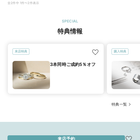
談、購入も。「オンライン接客」もご利用できます★ぜひ、お気軽にご相
全2件中 1件〜2件表示
談ください★
SPECIAL
特典情報
来店特典
購入特典
3本同時ご成約5％オフ
特典一覧
来店予約