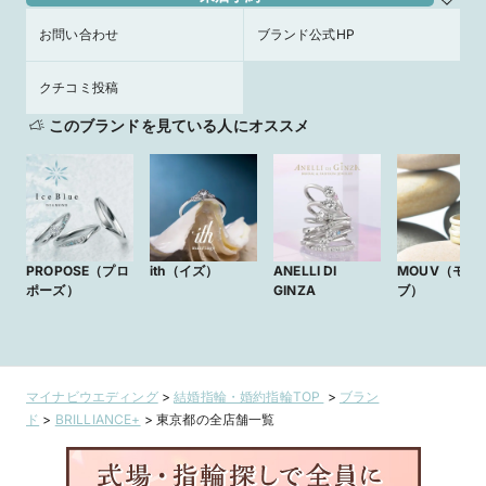
お問い合わせ
ブランド公式HP
クチコミ投稿
このブランドを見ている人にオススメ
PROPOSE（プロ
ith（イズ）
ANELLI DI
MOUV（モー
ポーズ）
GINZA
ブ）
マイナビウエディング
>
結婚指輪・婚約指輪TOP
>
ブラン
ド
>
BRILLIANCE+
>
東京都の全店舗一覧