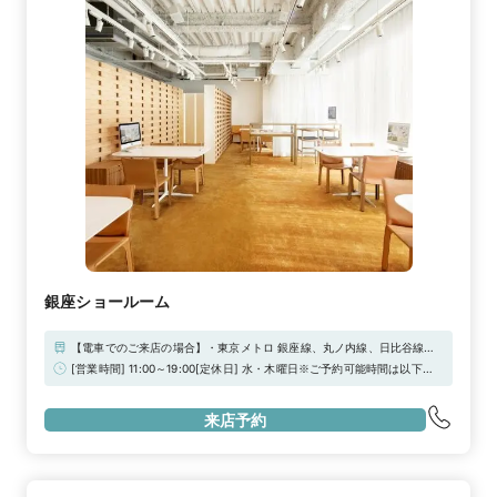
銀座ショールーム
【電車でのご来店の場合】・東京メトロ 銀座線、丸ノ内線、日比谷線
銀座駅 A13番出口より 徒歩3分・東京メトロ 有楽町線 銀座一丁目駅 8
[営業時間] 11:00～19:00[定休日] 水・木曜日※ご予約可能時間は以下の
番出口より 徒歩2分・JR 山手線 有楽町駅 中央西口出口より 徒歩5分
通りです。ご了承ください・平日/土日祝「11:00」「13:00」「15:00」
「17:00」※当日ご予約の方は必ず『お電話』にてご連絡をお願い致しま
来店予約
す※それ以外の時間帯をご希望の場合はご相談ください※定休日が祝日の
場合はオープンいたします※ブリリアンスプラスのジュエリーコンサルタ
ントは、一般社団法人日本ジュエリー協会が主催する「ジュエリーコー
ディネーター検定」の資格保有者です※ご自宅で試着からご相談、購入
も。「オンライン接客」もご利用できます★是非、お気軽にご相談くださ