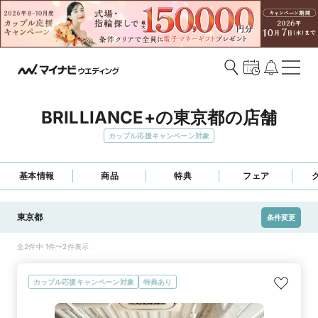
BRILLIANCE+の東京都の店舗
カップル応援キャンペーン対象
基本情報
商品
特典
フェア
東京都
条件変更
全2件中 1件〜2件表示
カップル応援キャンペーン対象
特典あり