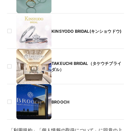
KINSYODO BRIDAL(キンショウドウ)
TAKEUCHI BRIDAL（タケウチブライ
ダル）
BROOCH
「
利用規約
」
「
個人情報の取扱について
」
に同意の上