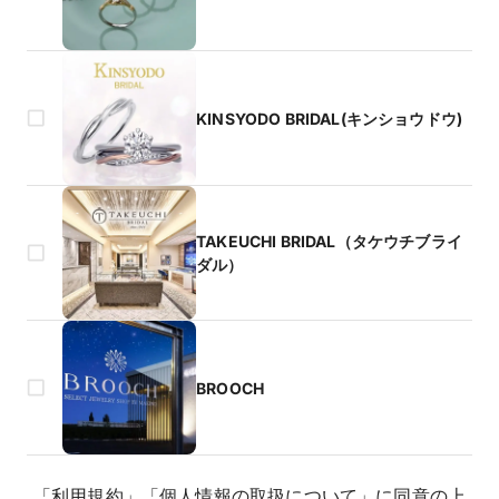
KINSYODO BRIDAL(キンショウドウ)
TAKEUCHI BRIDAL（タケウチブライ
ダル）
BROOCH
「
利用規約
」
「
個人情報の取扱について
」
に同意の上