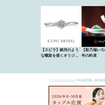
【スピラ】銀河のよう
【彩乃瑞いろ
な螺旋を描くオリジナ
年の約束
ルカットデザインのダ
イヤモンド「TERRA
MUNDUS（テラ・ムン
ドゥス）」を留めたエ
マイナビウエディング
>
結婚指輪・婚約指輪
ンゲージリング。