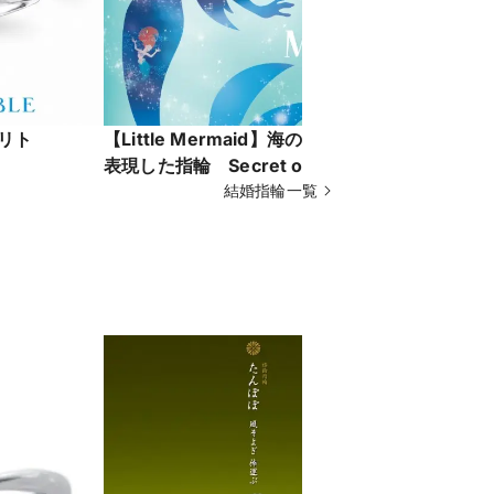
 リト
【Little Mermaid】海の中の世界を
【BELLE 
表現した指輪 Secret of the Sea
結婚指輪一覧