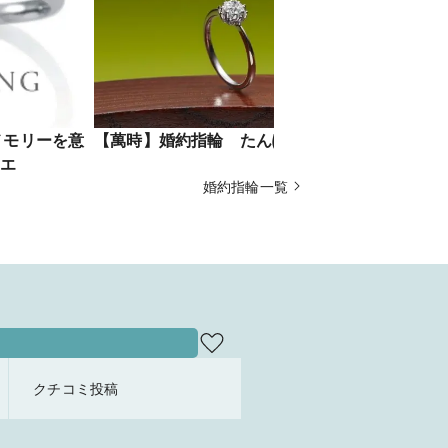
のメモリーを意
【萬時】婚約指輪 たんぽぽ
Orecch
エ
婚約指輪一覧
クチコミ投稿