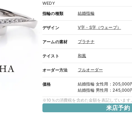
WEDY
結婚指輪
指輪の種類
V字・S字（ウェーブ）
デザイン
プラチナ
アームの素材
和風
テイスト
フルオーダー
オーダー方法
結婚指輪
女性用
：
205,00
価格
結婚指輪
男性用
：
245,00
※10％の消費税を含めた金額を表記しています
来店予約