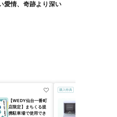
い愛情、奇跡より深い
購入特典
【WEDY仙台一番町
WEDYの末長
店限定】まちくる提
添う、安心の
携駐車場で使用でき
ターサービス