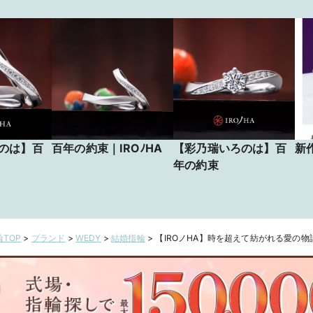
のは】百
百年の約束｜IROﾉHA
【彩乃瑞いろのは】百
新
年の約束
TOP
>
ブランド
>
WEDY
>
結婚指輪
>
【IROノHA】時を超えて紡がれる愛の