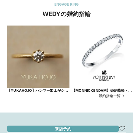
ENGAGE RING
WEDYの婚約指輪
【YUKAHOJO】ハンマー加工がシン
【MONNICKENDAM】婚約指輪・結
プルなおしゃれさを演出する Capri
婚指輪どちらにもマルチスタイルエ
婚約指輪一覧
ニティ
来店予約