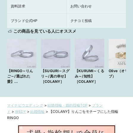
資料請求
お問い合わせ
ブランド公式HP
クチコミ投稿
この商品を見ている人にオススメ
【RINGO～りん
【SUGURI～スグ
【KURUMI～くる
Olive（オリー
ご～/選ばれた
リ～/真の幸せ】
み～/知性】
ブ）
愛】
［COLANY］
［COLANY］
［COLANY］
マイナビウエディング
>
結婚指輪・婚約指輪TOP
>
ブラン
ド
>
WEDY
>
結婚指輪
>
【COLANY】りんごをモチーフにした指輪
RINGO