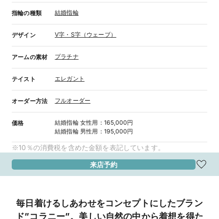
結婚指輪
指輪の種類
V字・S字（ウェーブ）
デザイン
プラチナ
アームの素材
エレガント
テイスト
フルオーダー
オーダー方法
結婚指輪
女性用
：
165,000円
価格
結婚指輪
男性用
：
195,000円
※10％の消費税を含めた金額を表記しています。
来店予約
毎日着けるしあわせをコンセプトにしたブラン
ド”コラニー”。美しい自然の中から着想を得た