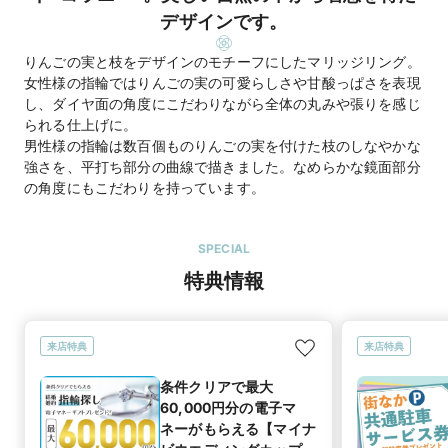
デザインです。
りんごの実と枝をデザインのモチーフにしたマリッジリング。
女性様の指輪ではりんごの実の可愛らしさや甘酸っぱさを表現
し、ダイヤ面の角度にこだわりながら全体の丸みや張りを感じ
られる仕上げに。
男性様の指輪は数百個ものりんごの実を付けた枝のしなやかな
強さを、平打ち部分の曲線で描きました。なめらかな鏡面部分
の角度にもこだわりを持っています。
SPECIAL
特典情報
来店特典
来店特典
条件クリアで最大
60,000円分の電子マ
ネーがもらえる【マイナ