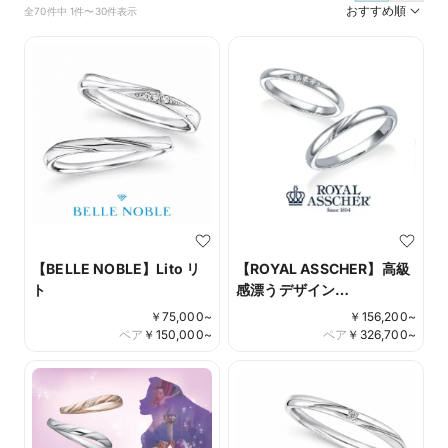
おすすめ順
全70件中 1件〜30件表示
【BELLE NOBLE】Lito リ
【ROYAL ASSCHER】高級
ト
感漂うデザイン
WRB076/WRA066
￥
75,000
~
￥
156,200
~
ペア
￥
150,000
~
ペア
￥
326,700
~