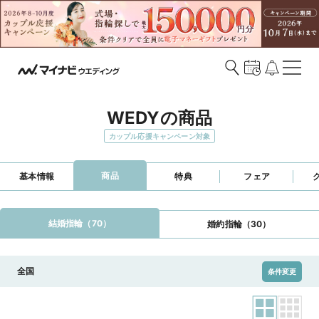
WEDYの商品
カップル応援キャンペーン対象
商品
基本情報
特典
フェア
結婚指輪（70）
婚約指輪（30）
全国
条件変更