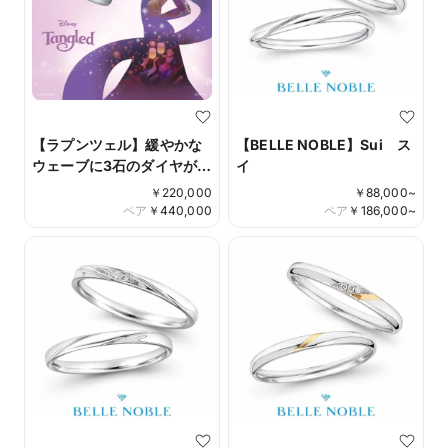
【ラプンツェル】緩やかな
【BELLE NOBLE】Sui ス
ウェーブに3石のダイヤが輝
イ
く Best day Ever
￥
220,000
￥
88,000
~
ペア
￥
440,000
ペア
￥
186,000
~