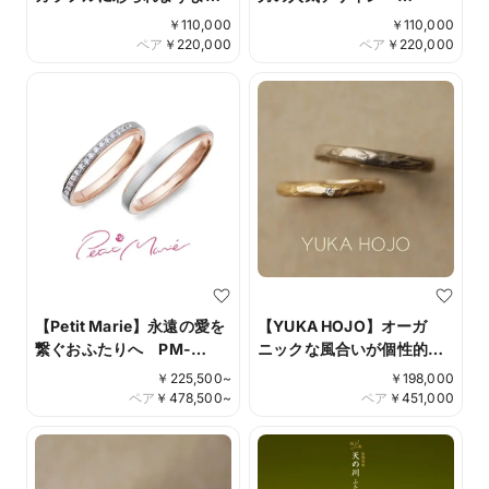
う No.8彩り
No.12 IFM012G/112W
￥
110,000
￥
110,000
IFM008G/108W
ペア
￥
220,000
ペア
￥
220,000
【Petit Marie】永遠の愛を
【YUKA HOJO】オーガ
繋ぐおふたりへ PM-
ニックな風合いが個性的
59/PM-60
Mango tree
￥
225,500
~
￥
198,000
ペア
￥
478,500
~
ペア
￥
451,000