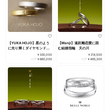
【YUKA HOJO】星のよう
【Manji】遠距離恋愛に因
に光り輝くダイヤモンド
む結婚指輪 天の川
Weave
￥
330,000
￥
214,500
ペア
￥
660,000
ペア
￥
465,300