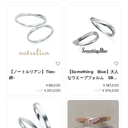
【ノートルリアン】Ties-
【Something Blue】大人
絆-
なウエーブフォルム SB-
777/778
￥
89,000
￥
187,000
ペア
￥
201,000
ペア
￥
374,000