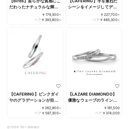
【birds】柔らかな質感にこ
【CAFERING】手を重ねた
だわったナチュラルな輝き
シーンをイメージしてデザ
のデザインparticle
インされた Cheri
￥
179,300
~
￥
227,700
~
ペア
￥
393,800
~
ペア
￥
465,300
~
【CAFERING】ピンクダイ
【LAZARE DIAMONDO】
ヤのグラデーションが目を
優雅なウェーブのラインが
引く ローブドゥマリエ
ダイヤモンドの輝きを引き
￥
262,900
~
￥
181,500
立たせる カシオペア
ペア
￥
597,300
~
ペア
￥
374,000
全70件中 1件〜30件表示