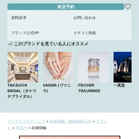
来店予約
資料請求
お問い合わせ
ブランド公式HP
クチコミ投稿
このブランドを見ている人にオススメ
TAKEUCHI
VANillA (ヴァニ
FISCHER
一真堂
BRIDAL（タケウ
ラ)
TRAURINGE
チブライダル）
マイナビウエディング
>
結婚指輪・婚約指輪TOP
>
ブラン
ド
>
WEDY
>
結婚指輪