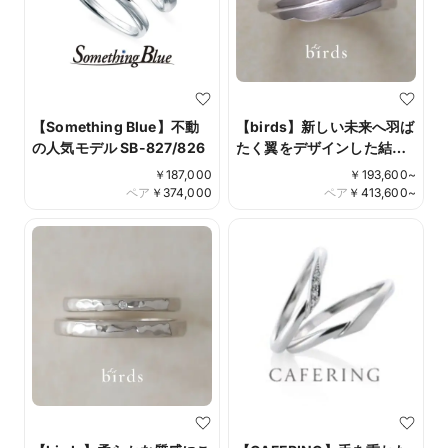
【Something Blue】不動
【birds】新しい未来へ羽ば
の人気モデル SB-827/826
たく翼をデザインした結婚
指輪 two as one
￥
187,000
￥
193,600
~
ペア
￥
374,000
ペア
￥
413,600
~