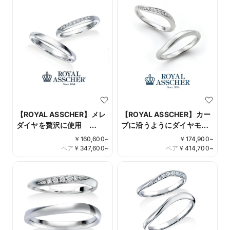
【ROYAL ASSCHER】メレ
【ROYAL ASSCHER】カー
ダイヤを贅沢に使用
ブに沿うようにダイヤモン
WRB075 WRA065
ドがセッティングされたデ
￥
160,600
~
￥
174,900
~
ザイン WRA067
ペア
￥
347,600
~
ペア
￥
414,700
~
WRB077