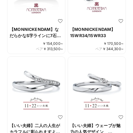
【MONNICKENDAM】な
【MONNICKENDAM】
だらかなS字ラインに7石の
15WR34/15WR33
ダイヤモンドをあしらった
￥
154,000
~
￥
170,500
~
デザイン 17WR42/17WR43
ペア
￥
313,500
~
ペア
￥
344,300
~
【いい夫婦】二人の人生が
【いい夫婦】ウェーブが魅
カラフルに彩られますよ
力の人気デザイン