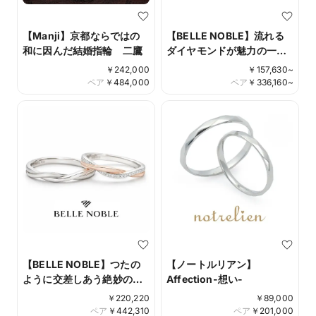
【Manji】京都ならではの
【BELLE NOBLE】流れる
和に因んだ結婚指輪 二鷹
ダイヤモンドが魅力の一番
人気 アヴォルジュレ
￥
242,000
￥
157,630
~
ペア
￥
484,000
ペア
￥
336,160
~
【BELLE NOBLE】つたの
【ノートルリアン】
ように交差しあう絶妙の造
Affection-想い-
形美 アンフュームリル
￥
220,220
￥
89,000
ペア
￥
442,310
ペア
￥
201,000