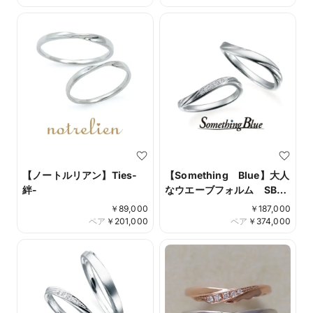
【ノートルリアン】Ties-
【Something Blue】大人
絆-
なウエーブフォルム SB-
777/778
￥
89,000
￥
187,000
ペア
￥
201,000
ペア
￥
374,000