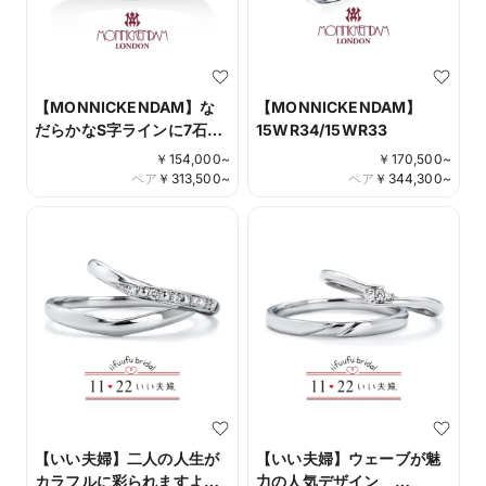
【MONNICKENDAM】な
【MONNICKENDAM】
だらかなS字ラインに7石の
15WR34/15WR33
ダイヤモンドをあしらった
￥
154,000
~
￥
170,500
~
デザイン 17WR42/17WR43
ペア
￥
313,500
~
ペア
￥
344,300
~
【いい夫婦】二人の人生が
【いい夫婦】ウェーブが魅
カラフルに彩られますよ
力の人気デザイン