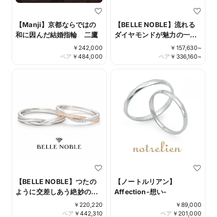
【Manji】京都ならではの
【BELLE NOBLE】流れる
和に因んだ結婚指輪 二鷹
ダイヤモンドが魅力の一番
人気 アヴォルジュレ
￥
242,000
￥
157,630
~
ペア
￥
484,000
ペア
￥
336,160
~
【BELLE NOBLE】つたの
【ノートルリアン】
ように交差しあう絶妙の造
Affection-想い-
形美 アンフュームリル
￥
220,220
￥
89,000
ペア
￥
442,310
ペア
￥
201,000