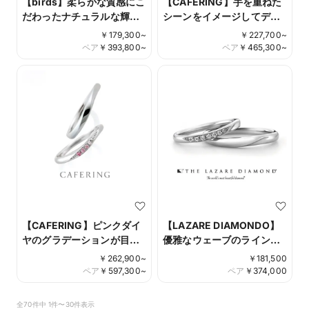
【birds】柔らかな質感にこ
【CAFERING】手を重ねた
だわったナチュラルな輝き
シーンをイメージしてデザ
のデザインparticle
インされた Cheri
￥
179,300
~
￥
227,700
~
ペア
￥
393,800
~
ペア
￥
465,300
~
【CAFERING】ピンクダイ
【LAZARE DIAMONDO】
ヤのグラデーションが目を
優雅なウェーブのラインが
引く ローブドゥマリエ
ダイヤモンドの輝きを引き
￥
262,900
~
￥
181,500
立たせる カシオペア
ペア
￥
597,300
~
ペア
￥
374,000
全70件中 1件〜30件表示