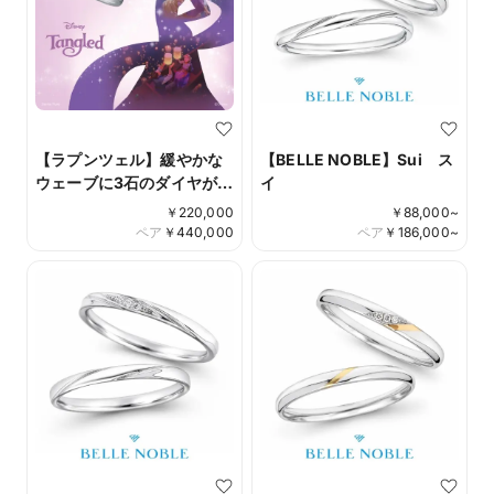
【ラプンツェル】緩やかな
【BELLE NOBLE】Sui ス
ウェーブに3石のダイヤが輝
イ
く Best day Ever
￥
220,000
￥
88,000
~
ペア
￥
440,000
ペア
￥
186,000
~