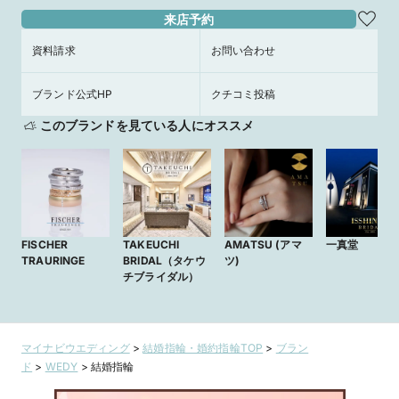
来店予約
資料請求
お問い合わせ
ブランド公式HP
クチコミ投稿
このブランドを見ている人にオススメ
FISCHER
TAKEUCHI
AMATSU (アマ
一真堂
TRAURINGE
BRIDAL（タケウ
ツ)
チブライダル）
マイナビウエディング
>
結婚指輪・婚約指輪TOP
>
ブラン
ド
>
WEDY
>
結婚指輪