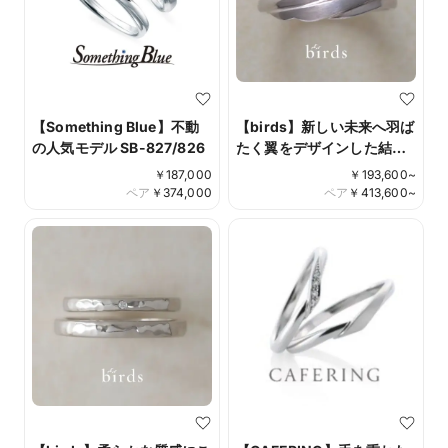
【Something Blue】不動
【birds】新しい未来へ羽ば
の人気モデル SB-827/826
たく翼をデザインした結婚
指輪 two as one
￥
187,000
￥
193,600
~
ペア
￥
374,000
ペア
￥
413,600
~