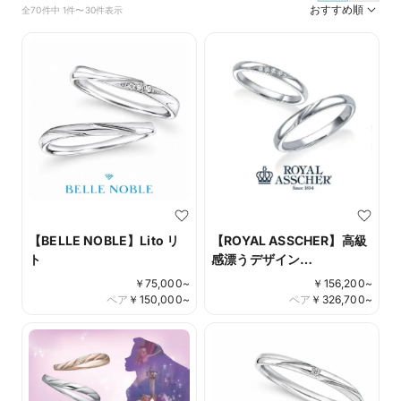
おすすめ順
全70件中 1件〜30件表示
【BELLE NOBLE】Lito リ
【ROYAL ASSCHER】高級
ト
感漂うデザイン
WRB076/WRA066
￥
75,000
~
￥
156,200
~
ペア
￥
150,000
~
ペア
￥
326,700
~