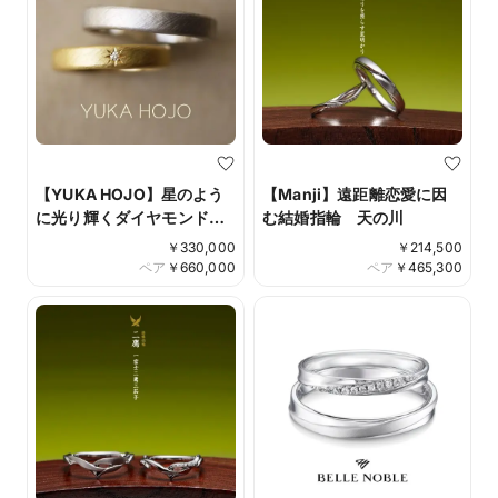
【YUKA HOJO】星のよう
【Manji】遠距離恋愛に因
に光り輝くダイヤモンド
む結婚指輪 天の川
Weave
￥
330,000
￥
214,500
ペア
￥
660,000
ペア
￥
465,300