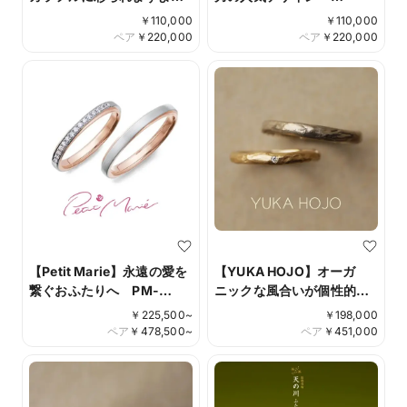
う No.8彩り
No.12 IFM012G/112W
￥
110,000
￥
110,000
IFM008G/108W
ペア
￥
220,000
ペア
￥
220,000
【Petit Marie】永遠の愛を
【YUKA HOJO】オーガ
繋ぐおふたりへ PM-
ニックな風合いが個性的
59/PM-60
Mango tree
￥
225,500
~
￥
198,000
ペア
￥
478,500
~
ペア
￥
451,000