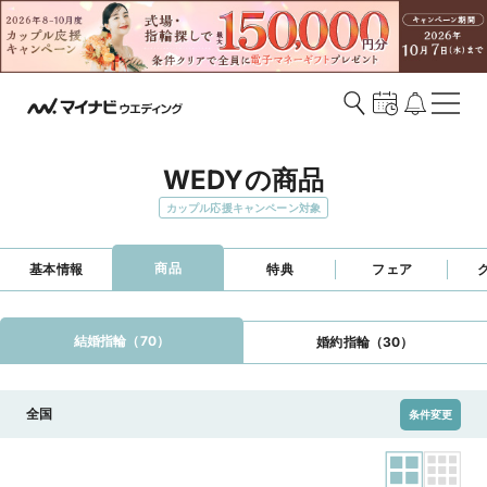
WEDYの商品
カップル応援キャンペーン対象
商品
基本情報
特典
フェア
結婚指輪（70）
婚約指輪（30）
全国
条件変更