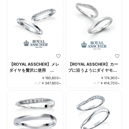
【ROYAL ASSCHER】メレ
【ROYAL ASSCHER】カー
ダイヤを贅沢に使用
ブに沿うようにダイヤモン
WRB075 WRA065
ドがセッティングされたデ
￥
160,600
~
￥
174,900
~
ザイン WRA067
ペア
￥
347,600
~
ペア
￥
414,700
~
WRB077