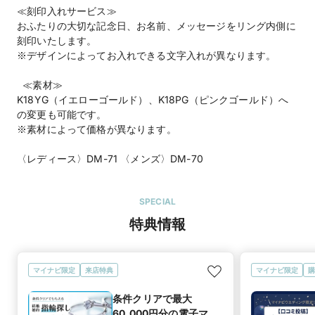
≪刻印入れサービス≫
おふたりの大切な記念日、お名前、メッセージをリング内側に
刻印いたします。
※デザインによってお入れできる文字入れが異なります。
≪素材≫
K18YG（イエローゴールド）、K18PG（ピンクゴールド）へ
の変更も可能です。
※素材によって価格が異なります。
〈レディース〉DM-71 〈メンズ〉DM-70
SPECIAL
特典情報
マイナビ限定
来店特典
マイナビ限定
購
条件クリアで最大
60,000円分の電子マ