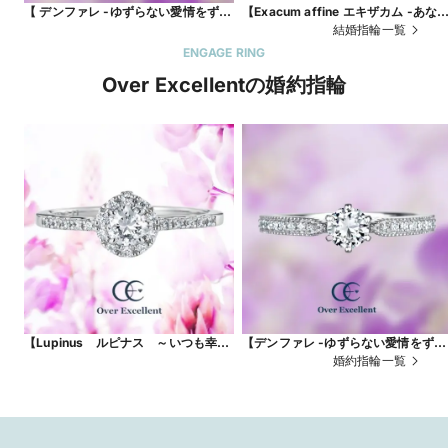
【 デンファレ -ゆずらない愛情をずっ
【Exacum affine エキザカム -あな
と-】共に歩む二人の絆を象徴したブ
を愛します-】大切な人への贈り物に
結婚指輪一覧
ライダルやアニバーサリーに最適
ぴったりの花言葉を持つ、エキザカ
ENGAGE RING
ム。流れるようなゆったりとしたシ
Over Excellentの婚約指輪
エットは、着け心地も抜群です。
【Lupinus ルピナス ～いつも幸せ
【デンファレ -ゆずらない愛情をずっ
～】 ルピナスの花が咲き誇るよう
と-】「お似合いのふたり」という花
婚約指輪一覧
な、美しく華やかなリング。
言葉。