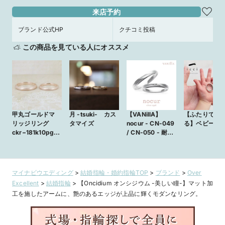
来店予約
ブランド公式HP
クチコミ投稿
この商品を見ている人にオススメ
甲丸ゴールドマ
月 -tsuki- カス
【VANillA】
【ふたりでつ
リッジリング
タマイズ
nocur - CN-049
る】ベビーリ
ckr−181k10pg+1
/ CN-050 - 耐久
82k10pg
性の高い鍛造製法
で、着け心地の良
いシンプルな結婚
指輪【VANillA広
マイナビウエディング
>
結婚指輪・婚約指輪TOP
>
ブランド
>
Over
島店・福山本店】
Excellent
>
結婚指輪
>
【Oncidium オンシジウム -美しい瞳-】マット加
工を施したアームに、艶のあるエッジが上品に輝くモダンなリング。