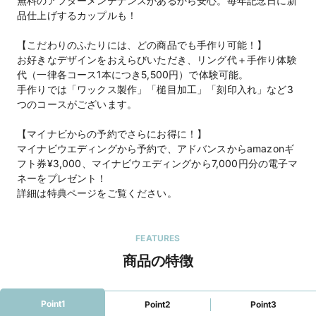
無料のアフターメンテナンスがあるから安心。毎年記念日に新
品仕上げするカップルも！
【こだわりのふたりには、どの商品でも手作り可能！】
お好きなデザインをおえらびいただき、リング代＋手作り体験
代（一律各コース1本につき5,500円）で体験可能。
手作りでは「ワックス製作」「槌目加工」「刻印入れ」など3
つのコースがございます。
【マイナビからの予約でさらにお得に！】
マイナビウエディングから予約で、アドバンスからamazonギ
フト券¥3,000、マイナビウエディングから7,000円分の電子マ
ネーをプレゼント！
詳細は特典ページをご覧ください。
FEATURES
商品の特徴
Point1
Point2
Point3