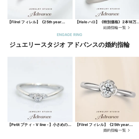
【Filrel フィレル】《25th year
【Halo ハロ】《特別価格》2本18万
model》
5000円から叶うセミオーダー鍛造リ
結婚指輪一覧
ング『plus one』
ENGAGE RING
ジュエリースタジオ アドバンスの婚約指輪
【Petit プティ - V line -】小さめのダ
【Filrel フィレル】《25th year
イヤで日常使いもおすすめ
model》
婚約指輪一覧