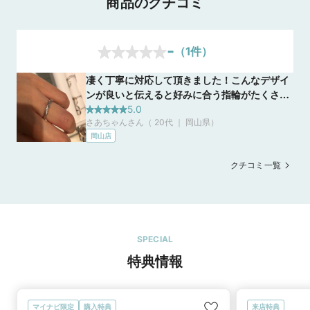
商品のクチコミ
-
（
1
件）
凄く丁寧に対応して頂きました！こんなデザイ
ンが良いと伝えると好みに合う指輪がたくさん
でてきて目移りしました！主人は私とは違って
5.0
さあちゃんさん（ 20代 ｜ 岡山県
）
シンプルなデザインが良いと伝えると私も主人
岡山店
も気にいるようなシンプルな上にペア感もある
指輪を持ってきて頂いて気に入ったのでそれに
クチコミ一覧
決めました！
SPECIAL
特典情報
マイナビ限定
購入特典
来店特典