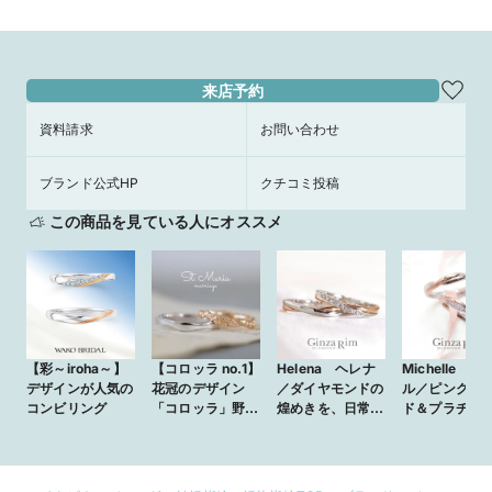
来店予約
資料請求
お問い合わせ
ブランド公式HP
クチコミ投稿
この商品を見ている人にオススメ
【彩～iroha～】
【コロッラ no.1】
Helena ヘレナ
Michelle ミ
デザインが人気の
花冠のデザイン
／ダイヤモンドの
ル／ピンクゴ
コンビリング
「コロッラ」野原
煌めきを、日常に
ド＆プラチナ
で編んだお花の冠
添えて
線を描く洗練
をイメージ
ビリング