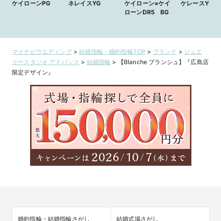
ケイローンPG
ネレイスYG
ケイローン×ケイ
ケレースYG
ローンDR5 BG
マイナビウエディング
>
結婚指輪・婚約指輪TOP
>
ブランド
>
ジュエ
リースタジオ アドバンス
>
結婚指輪
>
【Blanche ブランシュ】『広島店
限定デザイン』
婚約指輪・結婚指輪さがし
結婚式場さがし