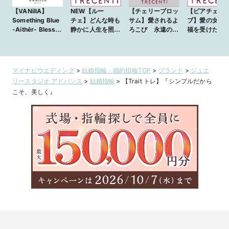
【VANillA】
NEW【ルー
【チェリーブロッ
【ピアチェウ
Something Blue
チェ】どんな時も
サム】愛されるよ
ブ】愛の女神
-Aithēr- Bless /
静かに人生を照ら
ろこび 永遠の輝
福を受けたマ
ブレス - 360度ど
し続ける、光の輝
きを包む可憐な花
ジリング （結
こから見ても美し
くリング
びら
指輪）
いソリティアエン
ゲージリング
マイナビウエディング
>
結婚指輪・婚約指輪TOP
>
ブランド
>
ジュエ
【VANillA広島
リースタジオ アドバンス
>
結婚指輪
>
【Trait トレ】『シンプルだから
店・福山本店】
こそ、美しく』