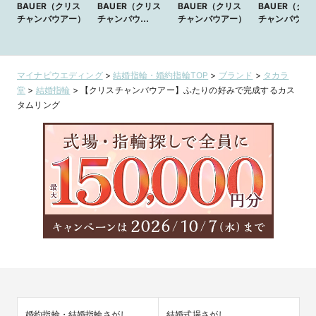
BAUER（クリス
BAUER（クリス
BAUER（クリス
BAUER（クリ
チャンバウアー）
チャンバウ
チャンバウアー）
チャンバウ
アー）：
アー）：
No.241622/274
No.241628/2
364】ドイツ製の
370】ドイツ
どこまでも精緻な
どこまでも精
マイナビウエディング
>
結婚指輪・婚約指輪TOP
>
ブランド
>
タカラ
作り込み＆極上の
作り込み＆極
堂
>
結婚指輪
>
【クリスチャンバウアー】ふたりの好みで完成するカス
クオリティ
クオリティ
タムリング
婚約指輪・結婚指輪さがし
結婚式場さがし