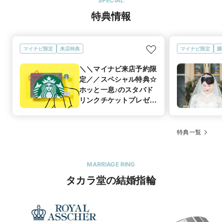
SPECIAL
特典情報
マイナビ限定
来店特典
マイナビ限定
購
＼＼マイナビ来店予約限
定／／スペシャル特典☆
ホッと一息♪のスタバド
リンクチケットプレゼン
ト！
特典一覧
MARRIAGE RING
タカラ堂の結婚指輪