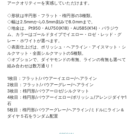
アークオリティーを実感していただけます。
◇形状は半円形・フラット・楕円形の3種類。
◇幅は2.5mmから0.5mm刻みで8.0mmまで。
◇地金は、Pt950・AU750(K18)・AU585(K14)・パラジウ
ム、カラーはゴールドタイプでイエロー・ロゼ・レッド・グ
レー・ホワイトが選べます。
◇表面仕上げは、ポリッシュ・ヘアライン・アイスマット・シ
ルクマット・全面シルクマットの5種類。
◇オプションで、ダイヤモンドの有無、ラインの有無も選べて
組み合わせは数万通り！
1枚目：フラット/バウアーイエロー/ヘアライン
2枚目：フラット/バウアーグレー/ヘアライン
3枚目：楕円形/バウアーロゼ/シルクマット
4枚目：楕円形/バウアーイエロー/ポリッシュ/アレンジダイヤ1
石
5枚目：楕円形/バウアーグレー/ヘアライン/ミドルにライン＆
ダイヤ５石をランダム配置