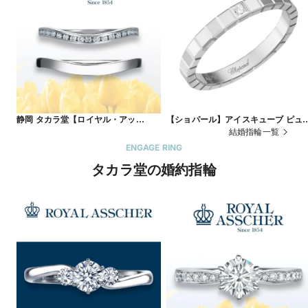
静岡 タカラ堂【ロイヤル・アッ
【ショパール】アイスキューブ ピュ
シャー】JRA0226BP/WRA036 ～柔
ア
結婚指輪一覧
らかい印象のハーフエタニティリング
ENGAGE RING
～
タカラ堂の婚約指輪