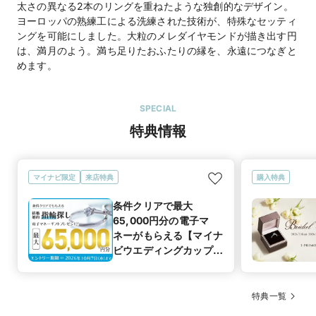
太さの異なる2本のリングを重ねたような独創的なデザイン。
ヨーロッパの熟練工による洗練された技術が、特殊なセッティ
ングを可能にしました。大粒のメレダイヤモンドが描き出す円
は、満月のよう。満ち足りたおふたりの縁を、永遠につなぎと
めます。
SPECIAL
特典情報
マイナビ限定
来店特典
購入特典
条件クリアで最大
65,000円分の電子マ
ネーがもらえる【マイナ
ビウエディングカップル
応援キャンペーン
特典一覧