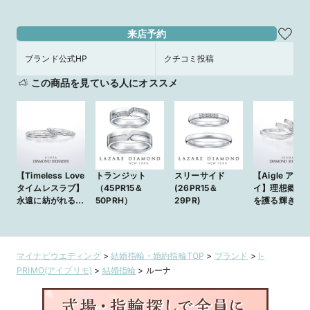
来店予約
ブランド公式HP
クチコミ投稿
この商品を見ている人にオススメ
【Timeless Love
トランジット
スリーサイド
【Aigle アイ
タイムレスラブ】
（45PR15＆
(26PR15＆
イ】理想郷の
永遠に紡がれる愛
50PRH）
29PR)
を護る輝きの
の絆。
マイナビウエディング
>
結婚指輪・婚約指輪TOP
>
ブランド
>
I-
PRIMO(アイプリモ)
>
結婚指輪
>
ルーナ