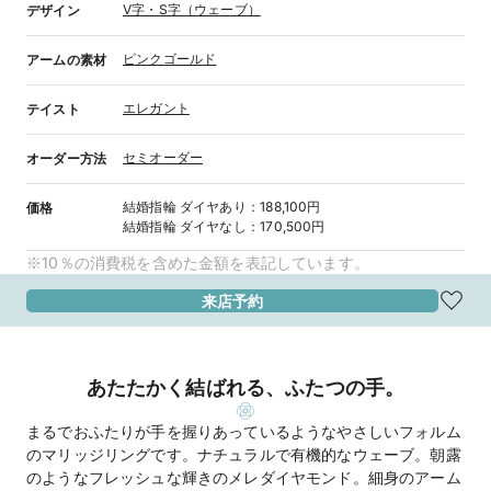
V字・S字（ウェーブ）
デザイン
ピンクゴールド
アームの素材
エレガント
テイスト
セミオーダー
オーダー方法
結婚指輪
ダイヤあり
：
188,100円
価格
結婚指輪
ダイヤなし
：
170,500円
※10％の消費税を含めた金額を表記しています。
来店予約
あたたかく結ばれる、ふたつの手。
まるでおふたりが手を握りあっているようなやさしいフォルム
のマリッジリングです。ナチュラルで有機的なウェーブ。朝露
のようなフレッシュな輝きのメレダイヤモンド。細身のアーム