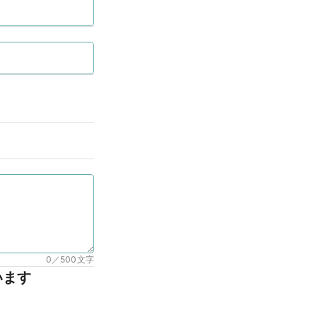
0／500
文字
います