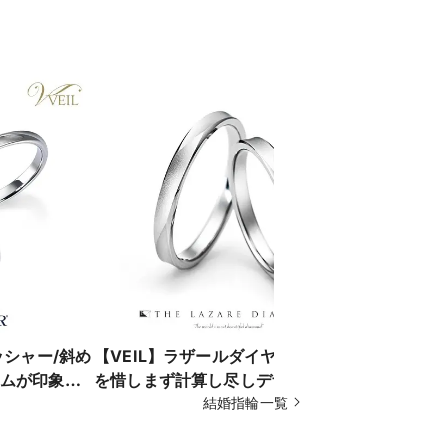
ッシャー/斜め
【VEIL】ラザールダイヤモンド/手間
【VEIL結
ムが印象的
を惜しまず計算し尽しデザインを追
ング/メン
求
結婚指輪一覧