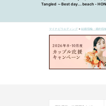
Tangled ～Best day
beach - HONU / 海
Ever～
ハワイアンジ
の結婚指輪【VA
島店・福山本
マイナビウエディング
>
結婚指輪・婚約指輪