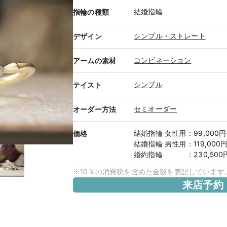
結婚指輪
指輪の種類
シンプル・ストレート
デザイン
コンビネーション
アームの素材
シンプル
テイスト
セミオーダー
オーダー方法
結婚指輪
女性用
：
99,000
価格
結婚指輪
男性用
：
119,000
婚約指輪
：
230,50
※10％の消費税を含めた金額を表記しています
来店予約