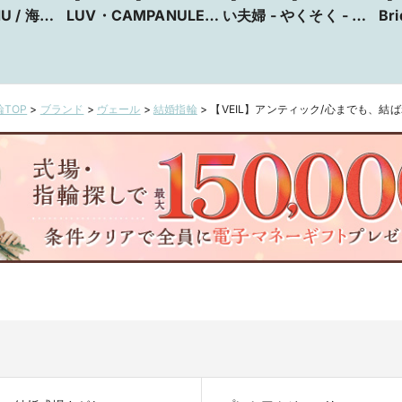
亀 -
LUV・CAMPANULE -
い夫婦 - やくそく - プ
Bri
ュエリー
カンパニュラ-
ロポーズにおすすめな
万
NillA広
人気デザイン【VANillA
法の
店】
広島店・福山本店】
広
TOP
>
ブランド
>
ヴェール
>
結婚指輪
>
【VEIL】アンティック/心までも、結