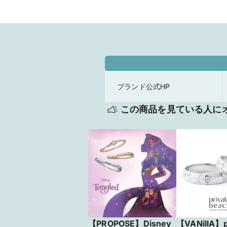
ブランド公式HP
この商品を見ている人に
【PROPOSE】Disney
【VANillA】p