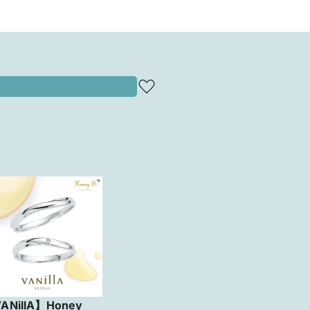
ANillA】Honey