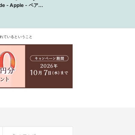
de - Apple - ペア16
円台から揃う鍛造製
結婚指輪【VANillA
島店・福山本店】
ばれているということ