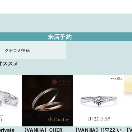
来店予約
クチコミ投稿
オススメ
rivate
【VANillA】CHER
【VANillA】11♡22 い
【V