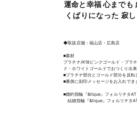
運命と幸福 心までも
くばりになった 寂
◆取扱店舗：福山店・広島店
■素材
プラチナ/K18ピンクゴールド・プラ
ド・ホワイトゴールドでおつくり出来
■プラチナ部分とゴールド部分を反転
■裏側に刻印メッセージをお入れでき
■婚約指輪『&tique』フォルリチタAT
結婚指輪『&tique』フォルリチタAT