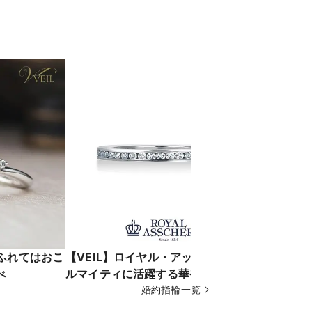
/ふれてはおこ
【VEIL】ロイヤル・アッシャー/オー
【VEIL
べ
ルマイティに活躍する華やぎのある
な輝きを堪
ハーフエタニティリング
婚約指輪一覧