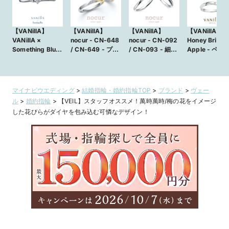
【VANillA】
【VANillA】
【VANillA】
【VANillA】
VANillA ×
nocur - CN-648
nocur - CN-092
Honey Bride 
Something Blue
/ CN-649 - プラ
/ CN-093 - 細身
Apple - ペア
- Casablanca /
チナとイエロー
ながらも華やかさ
円台から揃う
カサブランカ - 大
ゴールドのコンビ
のある結婚指輪
製法の結婚指
きな花びらを重ね
ネーションリング
【VANillA広島
【VANillA広島
たような上品なデ
【VANillA広島
店・福山本店】
店・福山本店
マイナビウエディング
>
結婚指輪・婚約指輪TOP
>
ブランド
>
ヴェー
ザイン【VANillA
店・福山本店】
ル
>
婚約指輪
>
【VEIL】スタッフオススメ！萬時萬時/梅の花をイメージ
広島店・福山本
した花びらがダイヤを包み込む可憐なデザイン！
店】