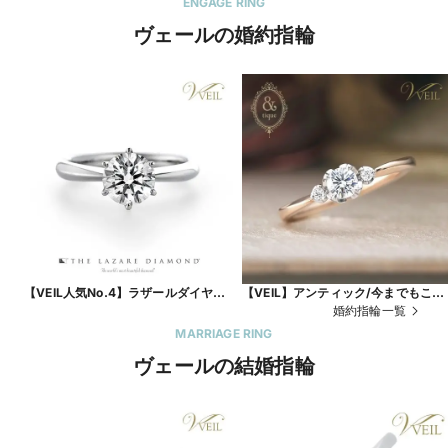
ENGAGE RING
ヴェールの婚約指輪
【VEIL人気No.4】ラザールダイヤモ
【VEIL】アンティック/今までもこれ
ンド/原石のクオリティとカッティン
からも、絶対に必要な、愛しい人
婚約指輪一覧
グの技術は奇跡の美しさ
MARRIAGE RING
ヴェールの結婚指輪