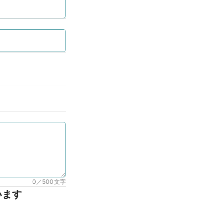
0／500
文字
います