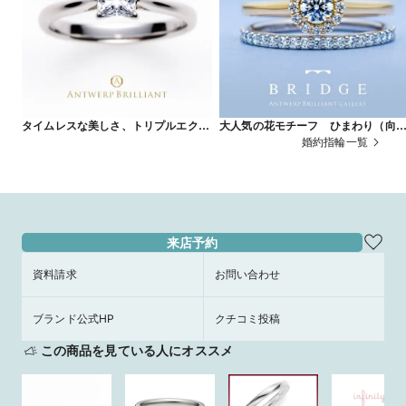
タイムレスな美しさ、トリプルエクセ
大人気の花モチーフ ひまわり（向
レントのプリンセスカットで作る婚約
葵）デザイン＆ハーフエタニティリ
婚約指輪一覧
指輪 MAJESTY
グが可愛い SunFlower
来店予約
資料請求
お問い合わせ
ブランド公式HP
クチコミ投稿
この商品を見ている人にオススメ