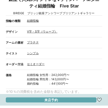
ティ結婚指輪 Five Star
BRIDGE ブリッジ銀座アントワープブリリアントギャラリー
結婚指輪
指輪の種類
V字・S字（ウェーブ）
デザイン
プラチナ
アームの素材
シンプル
テイスト
セミオーダー
オーダー方法
結婚指輪
女性用
：
242,000円〜
価格
結婚指輪
男性用
：
143,000円〜
婚約指輪
：
441,100円〜
※10％の消費税を含めた金額を表記しています。
来店予約