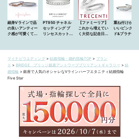
細身Vラインで品
PT950 チャネル
【ファミーリア】
重ね付けが、
の良いアンティー
セッティング プ
これから増えてい
いいピンクゴ
ク感が可愛くて人
リンセスカット
く大切な記念日を
ド&プラチナの
気の結婚指輪
ダイヤモンド
祝福するリング
ンビ miracle
apricotアプリ
ハーフエタニティ
ラクル
コット
リング
マイナビウエディング
>
結婚指輪・婚約指輪TOP
>
ブラン
ド
>
BRIDGE ブリッジ銀座アントワープブリリアントギャラリー
>
結
婚指輪
>
銀座で人気のオシャレなVラインハーフエタニティ結婚指輪
Five Star