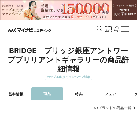
BRIDGE　ブリッジ銀座アントワー
プブリリアントギャラリーの商品詳
細情報
カップル応援キャンペーン対象
商品
基本情報
特典
フェア
このブランドの商品一覧