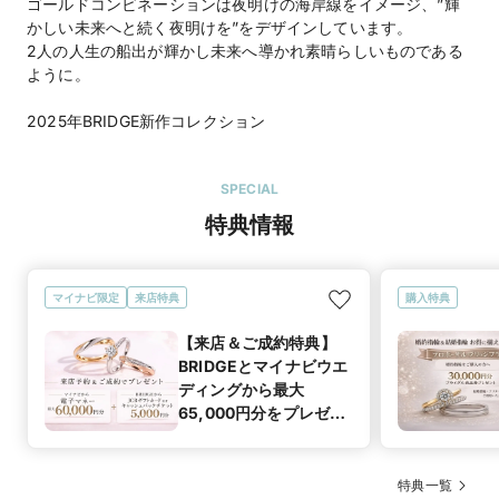
ゴールドコンビネーションは夜明けの海岸線をイメージ、”輝
かしい未来へと続く夜明けを”をデザインしています。
2人の人生の船出が輝かし未来へ導かれ素晴らしいものである
ように。
2025年BRIDGE新作コレクション
SPECIAL
特典情報
マイナビ限定
来店特典
購入特典
【来店＆ご成約特典】
BRIDGEとマイナビウエ
ディングから最大
65,000円分をプレゼン
ト！
特典一覧