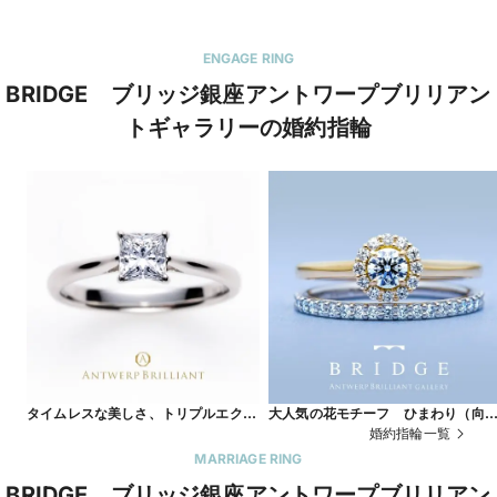
ENGAGE RING
BRIDGE ブリッジ銀座アントワープブリリアン
トギャラリーの婚約指輪
タイムレスな美しさ、トリプルエクセ
大人気の花モチーフ ひまわり（向
レントのプリンセスカットで作る婚約
葵）デザイン＆ハーフエタニティリ
婚約指輪一覧
指輪 MAJESTY
グが可愛い SunFlower
MARRIAGE RING
BRIDGE ブリッジ銀座アントワープブリリアン