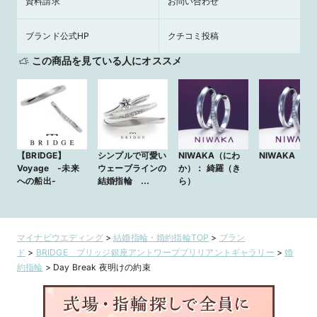
資料請求
お問い合わせ
ブランド公式HP
クチコミ投稿
この商品を見ている人にオススメ
【BRIDGE】
シンプルで可愛い
NIWAKA（にわ
NIWAKA 綺
Voyage -未来
ウェーブラインの
か）： 綺羅（き
への船出-
結婚指輪
ら）
Voyage 未来への
船出
マイナビウエディング
>
結婚指輪・婚約指輪TOP
>
ブラン
ド
>
BRIDGE ブリッジ銀座アントワープブリリアントギャラリー
>
婚
約指輪
>
Day Break 夜明けの約束