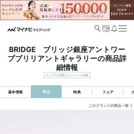
BRIDGE　ブリッジ銀座アントワー
プブリリアントギャラリーの商品詳
細情報
カップル応援キャンペーン対象
商品
基本情報
特典
フェア
このブランドの商品一覧