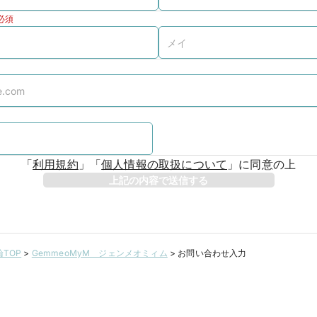
必須
「
利用規約
」
「
個人情報の取扱について
」
に同意の上
上記の内容で送信する
TOP
>
GemmeoMyM ジェンメオミィム
>
お問い合わせ入力