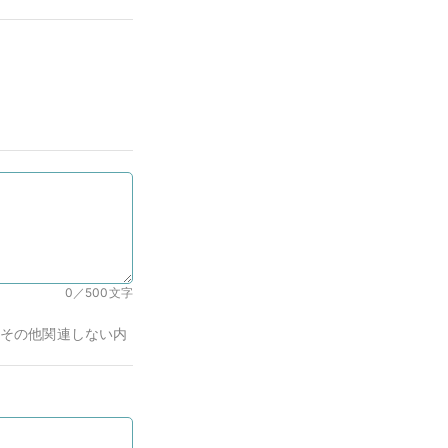
0／500
文字
その他関連しない内