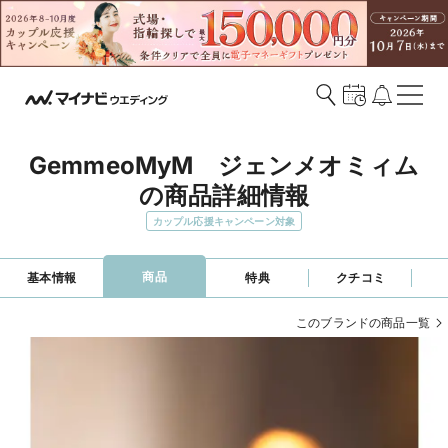
GemmeoMyM　ジェンメオミィム
の商品詳細情報
カップル応援キャンペーン対象
商品
基本情報
特典
クチコミ
このブランドの商品一覧