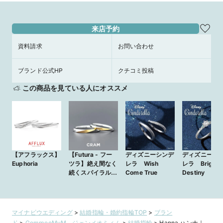
来店予約
資料請求
お問い合わせ
ブランド公式HP
クチコミ投稿
この商品を見ている人にオススメ
【アフラックス】
【Futura - フー
ディズニーシンデ
ディズニーシ
Euphoria
ツラ】絶え間なく
レラ Wish
レラ Bright
続くスパイラルラ
Come True
Destiny
インデザイン｜
CRAM
マイナビウエディング
>
結婚指輪・婚約指輪TOP
>
ブラン
ド
>
GemmeoMyM ジェンメオミィム
>
結婚指輪
>
Hanna ハンナ｜