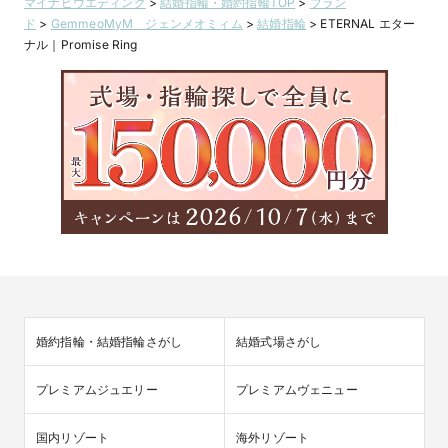
マイナビウエディング
>
結婚指輪・婚約指輪TOP
>
ブラン
ド
>
GemmeoMyM ジェンメオミィム
>
結婚指輪
>
ETERNAL エター
ナル｜Promise Ring
婚約指輪・結婚指輪さがし
結婚式場さがし
プレミアムジュエリー
プレミアムヴェニュー
国内リゾート
海外リゾート