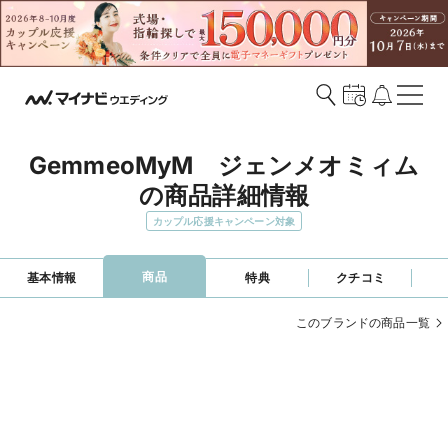
GemmeoMyM　ジェンメオミィム
の商品詳細情報
カップル応援キャンペーン対象
商品
基本情報
特典
クチコミ
このブランドの商品一覧