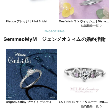
Pledge プレッジ｜Pilot Bridal
One Wish ワン ウィッシュ｜Disney
Tangled ～Rapunzel～［塔の上のラ
結婚指輪一覧
プンツェル］
ENGAGE RING
GemmeoMyM ジェンメオミィムの婚約指輪
Bright Destiny ブライト デスティ
LA TRINITE ラ・トリニーテ｜MILK
ニー｜Disney Cinderella ［シンデレ
＆Strawberry
婚約指輪一覧