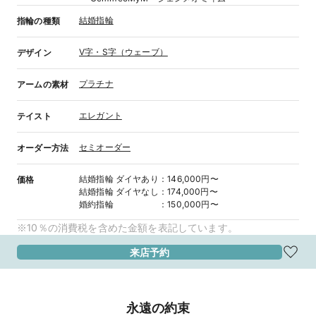
結婚指輪
指輪の種類
V字・S字（ウェーブ）
デザイン
プラチナ
アームの素材
エレガント
テイスト
セミオーダー
オーダー方法
結婚指輪
ダイヤあり
：
146,000円〜
価格
結婚指輪
ダイヤなし
：
174,000円〜
婚約指輪
：
150,000円〜
※10％の消費税を含めた金額を表記しています。
来店予約
永遠の約束