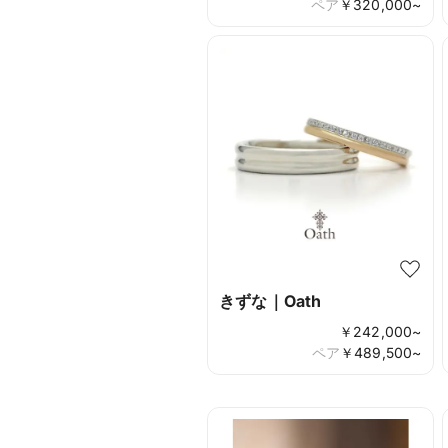
ペア
￥
320,000
~
きずな｜Oath
￥
242,000
~
ペア
￥
489,500
~