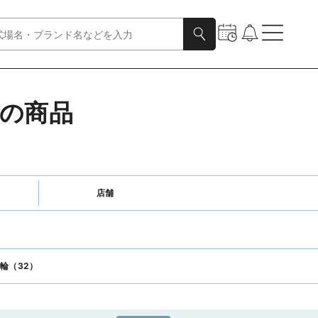
ムの商品
店舗
輪（32）