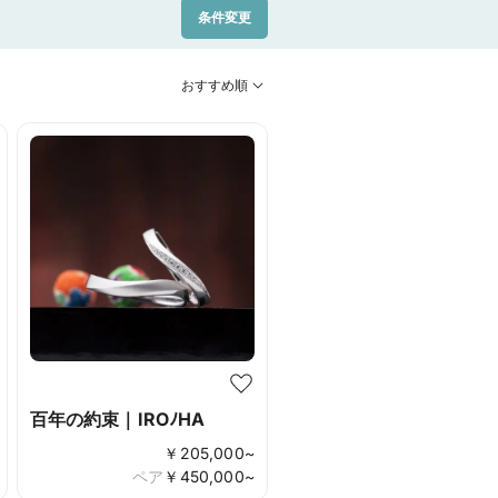
条件変更
おすすめ順
百年の約束｜IROﾉHA
￥
205,000
~
ペア
￥
450,000
~