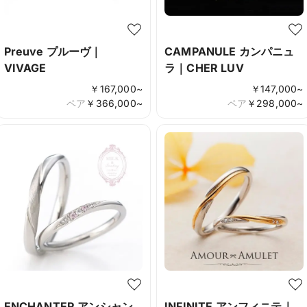
Preuve プルーヴ｜
CAMPANULE カンパニュ
VIVAGE
ラ｜CHER LUV
￥
167,000
~
￥
147,000
~
ペア
￥
366,000
~
ペア
￥
298,000
~
ENCHANTER アンシャン
INFINITE アンフィニテ｜