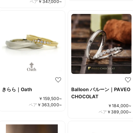
ペア
￥
347,000
~
きらら｜Oath
Balloon バルーン｜PAVEO
CHOCOLAT
￥
159,500
~
ペア
￥
363,000
~
￥
184,000
~
ペア
￥
389,000
~