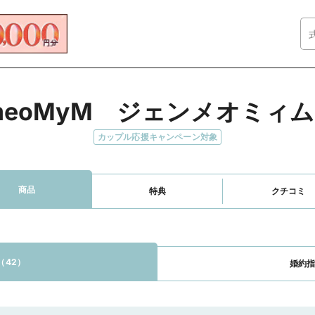
meoMyM　ジェンメオミィ
カップル応援キャンペーン対象
商品
特典
クチコミ
（42）
婚約指