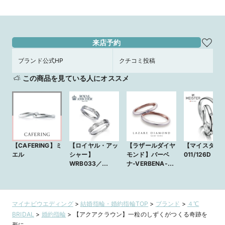
来店予約
ブランド公式HP
クチコミ投稿
この商品を見ている人にオススメ
【CAFERING】ミ
【ロイヤル・アッ
【ラザールダイヤ
【マイスター
エル
シャー】
モンド】バーベ
011/126D
WRB033／
ナ-VERBENA-
WRA024
(PJ14)
マイナビウエディング
>
結婚指輪・婚約指輪TOP
>
ブランド
>
４℃
BRIDAL
>
婚約指輪
>
【アクアクラウン】一粒のしずくがつくる奇跡を
形に