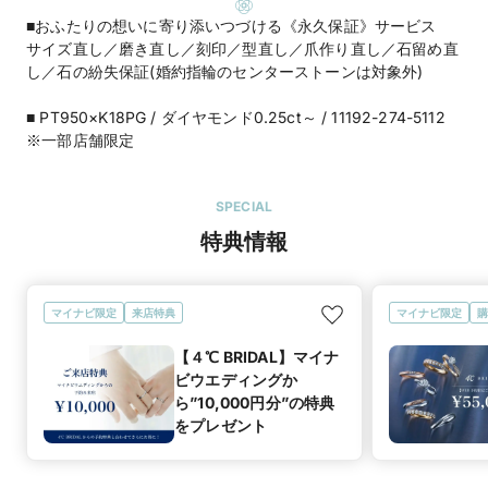
■おふたりの想いに寄り添いつづける《永久保証》サービス
サイズ直し／磨き直し／刻印／型直し／爪作り直し／石留め直
し／石の紛失保証(婚約指輪のセンターストーンは対象外)
■ PT950×K18PG / ダイヤモンド0.25ct～ / 11192-274-5112
※一部店舗限定
SPECIAL
特典情報
マイナビ限定
来店特典
マイナビ限定
購
【４℃ BRIDAL】マイナ
ビウエディングか
ら”10,000円分”の特典
をプレゼント