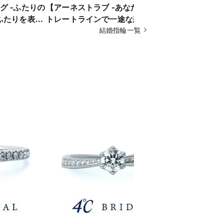
グ -ふたりの
【アーネストラブ -あなただけ-】ス
【プレシャ
ふたりを表現
トレートラインで一途な想いを表現
店限定のス
した結婚指輪
結婚指輪一覧