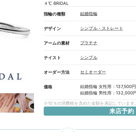
４℃ BRIDAL
結婚指輪
指輪の種類
シンプル・ストレート
デザイン
プラチナ
アームの素材
シンプル
テイスト
セミオーダー
オーダー方法
結婚指輪
女性用
：
137,500
価格
結婚指輪
男性用
：
132,000
※10％の消費税を含めた金額を表記しています
来店予約