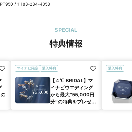
: PT950 / 11183-284-4058
SPECIAL
特典情報
マイナビ限定
購入特典
購入特典
マ
【４℃ BRIDAL】マ
グ
イナビウエディング
”の
から最大”55,000円
分”の特典をプレゼン
ト