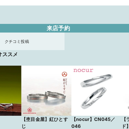
来店予約
クチコミ投稿
オススメ
【杢目金屋】紅ひとす
【nocur】CN045／
【
じ
046
ド】