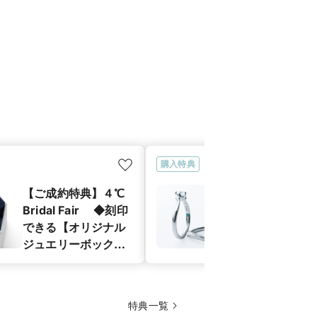
購入特典
【ご成約特典】４℃
【ご成約特典
Bridal Fair ◆刻印
Bridal Fai
できる【オリジナル
生石（バース
ジュエリーボック
ン）、ブルー
ス】プレゼント 選
モンド、ブラ
べる特典！
イヤモンドの
１石セッティ
特典一覧
グ】 選べる