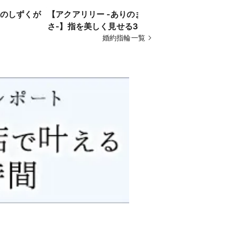
のしずくが
【アクアリリー -ありのままの美し
【テンダー
さ-】指を美しく見せる360度の緩や
さ-】緩や
かなウェーブライン
婚約指輪一覧
い可憐なデ