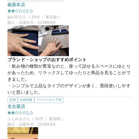
うかなと検討したわけで。指輪はきれいでした。
銀座本店
選んだ商品を気に入った理由
2.0
とてもきれいな指輪が値段もリーズナブルだったので驚きまし
guri37
さん（
30
代 ｜
東京都
）
た。ダイヤの光らせ方などにもこだわっていたり、よく光らせ
購入・試着年月：
2019年9月
るために穴が開いていたりとても綺麗でした。つけ心地は普通
でした。この値段でこの綺麗さならとてもお得だと思います。
マイナビ限定
来店特典
この店舗のおすすめ特典情報
ブランド・ショップのおすすめポイント
【４℃ BRIDAL】マイナビウエディングから”10,000円分”の特典を
・飲み物の種類が豊富なのと、座って話せるスペースにゆとり
プレゼント
があったため、リラックスしてゆったりと商品を見ることがで
きました。

・シンプルで上品なタイプのデザインが多く、普段使いしやす
いと思いました。

・アンケートがあったため、ダイヤのランクやデザインイメー
試着
結婚指輪
マイナビから予約
ジがはっきりしている人には選びやすいと思います。
名古屋店
選んだ商品を気に入った理由
2.0
・一番はシンプルでダイヤがキラキラしていると感じられたと
ぷくみる
さん（
30
代 ｜
愛知県
）
ころです。普段使いもできるけど、特別感も感じられる指輪だ
購入・試着年月：
2019年9月
と思いました。

・リングがねじってあるデザインがおしゃれで、他にあまりな