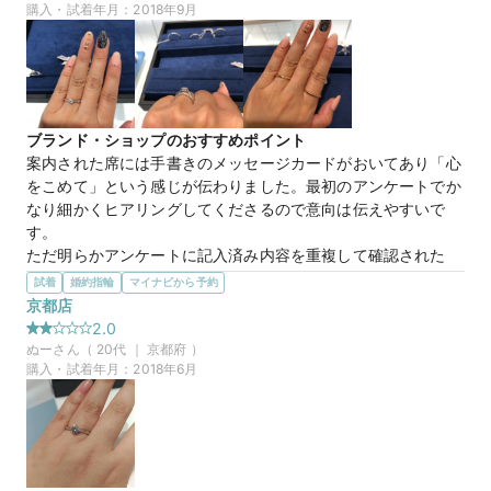
手すぎず、しかし角度によってはしっかりと輝きを放つデザイ
購入・試着年月：
2018年9月
ンで、長く使っていても飽きがこなさそうだなぁと思いまし
た。
マイナビ限定
来店特典
この店舗のおすすめ特典情報
ブランド・ショップのおすすめポイント
【４℃ BRIDAL】マイナビウエディングから”10,000円分”の特典を
案内された席には手書きのメッセージカードがおいてあり「心
プレゼント
をこめて」という感じが伝わりました。最初のアンケートでか
なり細かくヒアリングしてくださるので意向は伝えやすいで
す。

ただ明らかアンケートに記入済み内容を重複して確認された
り、リングサイズや必要日を明確に記入していましたが候補最
試着
婚約指輪
マイナビから予約
後リングが決まったあとに間に合わないことを伝えられたのは
京都店
かなり残念でした。

2.0
シンプルなデザインが多く、王道がお好きな方などには合うと
ぬー
さん（
20
代 ｜
京都府
）
思います。

購入・試着年月：
2018年6月
既製品でサイズが合えば持ち帰りもできるそうなので、既製品
ということを気にされない方にはいいと思います。

ダイヤのお値段がリングのお値段になるというのも価格がわか
りやすく、良いと思いました。
選んだ商品を気に入った理由