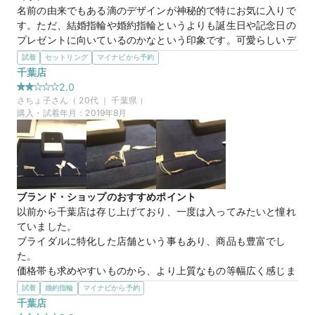
やりや気持ちを想像すること、言葉選びは考えなくてはいけな
名前の由来でもある滴のデザインが神秘的で特にお気に入りで
いと思います。よく知られたブランドですし、接客業ですから
す。ただ、結婚指輪や婚約指輪というよりも誕生日や記念日の
もう少し考えてほしかったです。
プレゼントに向いているのかなという印象です。可愛らしいデ
ザインを探している方は是非！
試着
セットリング
マイナビから予約
20万円
価格帯
選んだ商品を気に入った理由
千葉店
1日に3店舗のジュエリーブランドに伺ったせいか疲れていまし
2.0
た笑

さちょ子
さん（
20
代 ｜
千葉県
）
他ブランドの後ということあったのかあまり良いなという感じ
購入・試着年月：
2019年8月
はしませんでした。。

他店では、デフォルトで加工しているダイヤモンドの加工も有
料でしたし。。その分価格は安めかな？

おすすめでも記載したとおり、カジュアルなプレゼントだと凄
く喜ばれると思います。

ブランド・ショップのおすすめポイント
実際、誕生日やクリスマスはヨンドシーで購入して凄く喜んで
以前から千葉店は存じ上げており、一度は入ってみたいと憧れ
貰えました☆
ていました。

ブライダルに特化した店舗という事もあり、商品も豊富でし
10万円
価格帯
た。

価格帯も求めやすいものから、より上質なもの等幅広く感じま
した。

試着
婚約指輪
マイナビから予約
マイナビ限定
来店特典
ですので予算に合ったものを探しやすいと思います。
千葉店
この店舗のおすすめ特典情報
選んだ商品を気に入った理由