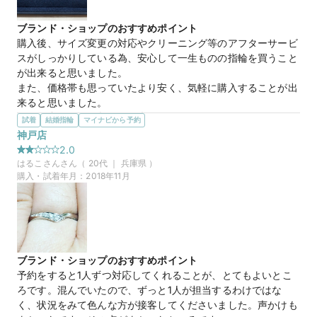
ブランド・ショップのおすすめポイント
購入後、サイズ変更の対応やクリーニング等のアフターサービ
スがしっかりしている為、安心して一生ものの指輪を買うこと
が出来ると思いました。

また、価格帯も思っていたより安く、気軽に購入することが出
来ると思いました。
選んだ商品を気に入った理由
試着
結婚指輪
マイナビから予約
違うブランドで婚約指輪を購入。それと一緒に付けられる物を
神戸店
探していますが、デザインも色合いも合わせやすそうでした。
2.0
また、シンプルな物でも細かい所にこだわりが感じられ、特別
はるこさん
さん（
20
代 ｜
兵庫県
）
な指輪だからこその配慮も感じられました。
購入・試着年月：
2018年11月
10万円
価格帯
ブランド・ショップのおすすめポイント
予約をすると1人ずつ対応してくれることが、とてもよいとこ
ろです。混んでいたので、ずっと1人が担当するわけではな
く、状況をみて色んな方が接客してくださいました。声かけも