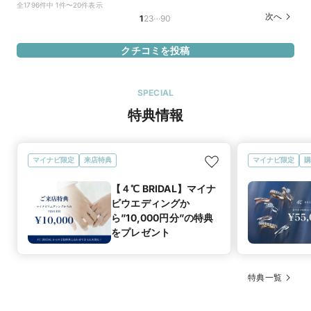
に綺麗にキラキラと輝いているデザインに惹かれました。太す
全1796件中 1件〜20件表示
ぎず細すぎない指輪を探していたため、2.5mmと太さがちょ
…
次へ
1
2
3
90
うどいいところも気に入りました。
クチコミを投稿
SPECIAL
特典情報
マイナビ限定
来店特典
マイナビ限定
購
【４℃ BRIDAL】マイナ
ビウエディングか
ら”10,000円分”の特典
をプレゼント
特典一覧