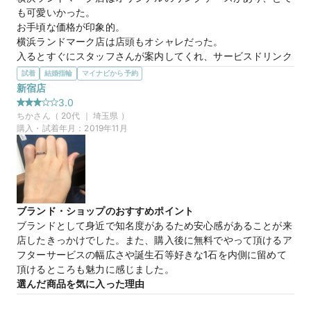
も可愛いかった。

お手頃な価格が印象的。

横浜ランドマーク店は店頭もオシャレだった。

入るとすぐにスタッフさんが案内してくれ、サービスドリンク
とチョコのおもてなしが良かった。リラックス出来た。
試着
結婚指輪
マイナビから予約
選んだ商品を気に入った理由
新宿店
ウェーブでダイヤモンドが繋がっているいる様なイメージのデ
3.0
ザインが理想的だと思った。

ちか
さん（
20
代 ｜
埼玉県
）
ダイヤのついてないメンズのリングでもウェーブのデザインが
購入・試着年月：
2019年11月
同じで統一感が出ているので、ダイヤの有無に関わらずお揃い
のものをつけている感じが出るので素敵でした
マイナビ限定
来店特典
この店舗のおすすめ特典情報
ブランド・ショップのおすすめポイント
【４℃ BRIDAL】マイナビウエディングから”10,000円分”の特典を
ブランドとして身近で知名度があるため安心感があることが来
プレゼント
店したきっかけでした。また、購入後に無料でやって頂けるア
フターサービスの幅広さや誕生石等好きな1石を内側に留めて
頂けるところも魅力に感じました。
選んだ商品を気に入った理由
プラチナで探しており、仕事のときにも主張しすぎず、控えめ