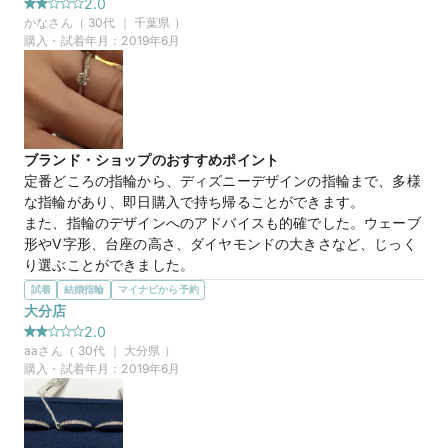
2.0
【４℃ BRIDAL】マイナビウエディングから”10,000円分”の特典を
婚約指輪に関しては石の高さが低く、普段着けしやすい事、ま
かな
さん（
30
代 ｜
千葉県
）
プレゼント
た小ぶりな石が好みだったので小さな石でも映えるようなリン
購入・試着年月：
2019年6月
グで選定しました。

結婚指輪はシンプルでずっと着け続けたいと思えるデザイン且
つ、私の要望で婚約指輪と重ね着けできるもので選びました。
この店舗の良かったところ
ブライダルに特化した店舗という事もあり静かで落ち着いた上
ブランド・ショップのおすすめポイント
質な空間でした。

定番どころの指輪から、ディズニーデザインの指輪まで、多様
品数が豊富、RJC認証、永久保証サービス等、充実している
な指輪があり、即日購入で持ち帰ることができます。

為、ブライダルリングを探している方は一度は見に行くべき店
また、指輪のデザインへのアドバイスも的確でした。ウェーブ
舗だと感じました。
形やV字形、台座の高さ、ダイヤモンドの大きさなど、じっく
り選ぶことができました。
選んだ商品を気に入った理由
試着
結婚指輪
マイナビから予約
たくさんの指輪を見せていただき、アドバイスをいただきなが
大分店
ら選びました。

2.0
ダイヤの大きさとリングの大きさを検討し、指に合うものを探
aa
さん（
30
代 ｜
大分県
）
しました。派手過ぎず、シンプル過ぎず、適度な輝きで可愛く
購入・試着年月：
2019年6月
まとまっているところが気に入りました。
20万円
価格帯