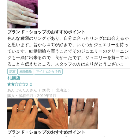
マイナビ限定
来店特典
この店舗のおすすめ特典情報
【４℃ BRIDAL】マイナビウエディングから”10,000円分”の特典を
プレゼント
ブランド・ショップのおすすめポイント
色んな種類のリングがあり、自分に合ったリングに出会えるか
と思います。昔から４℃が好きで、いくつかジュエリーを持っ
ています。結婚指輪を買うことでそのジュエリーのクリーニン
グも一緒に出来るので、良かったです。ジュエリーを持ってい
ることを伝えたところ、スタッフの方はありがとうございま
す！と気持ち良い反応がありました。店舗に駐車場がなく、コ
試着
結婚指輪
マイナビから予約
インパーキングの提携があるのですが、かなりの確率で満車で
札幌店
駐車場難民になります。提携パーキングを増やすなど、改善し
2.0
た方が いいのではと思います。
あんぽんたん
さん（
20
代 ｜
北海道
）
選んだ商品を気に入った理由
購入・試着年月：
2019年11月
初めはウェーブデザインのプラチナ素材で見ていましたが、お
店に飾ってあったイエローゴールドのリングを見たら、どうし
ても欲しくなりました。私の肌にはイエローゴールドの方が肌
なじみが良くて、、、４℃と別の海外ブランドの新作のクラ
シックリングのダイヤ３つのタイプと検討しました。デザイン
ブランド・ショップのおすすめポイント
はとても似ていましたが、比較した海外ブランドのほうがカー