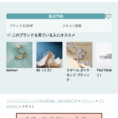
来店予約
ブランド公式HP
クチコミ投稿
このブランドを見ている人にオススメ
AbHeri
ith（イズ）
ラザール ダイヤ
TSUTSUMI(
モンド ブティッ
ミ）
ク
マイナビウエディング
>
結婚指輪・婚約指輪TOP
>
ブランド
>
４℃
BRIDAL
>
クチコミ