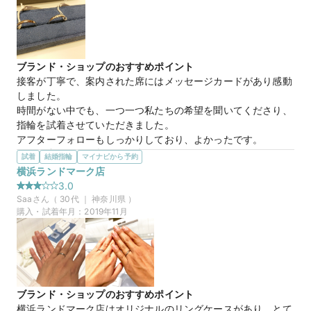
さっきと金額違くないですか？と聞いたら、予算額にするた
め、ここのグレードを上げさせて頂きましたと言われ、別に予
算より安く済んだ方が良いので元に戻して下さいと言いました
が、勝手に上げて来たことにビックリし、このお店で買う事を
ブランド・ショップのおすすめポイント
やめました。
接客が丁寧で、案内された席にはメッセージカードがあり感動
しました。

時間がない中でも、一つ一つ私たちの希望を聞いてくださり、
指輪を試着させていただきました。

アフターフォローもしっかりしており、よかったです。
選んだ商品を気に入った理由
試着
結婚指輪
マイナビから予約
プラチナの含有量が多いため、少し黒く見えるところもお洒落
横浜ランドマーク店
だと感じました。

3.0
また、ダイヤモンドはハート＆キューピットにもアップグレー
Saa
さん（
30
代 ｜
神奈川県
）
ドすることも可能なため、

購入・試着年月：
2019年11月
より自分好みにカスタマイズできるのが良いと思いました。
ブランド・ショップのおすすめポイント
横浜ランドマーク店はオリジナルのリングケースがあり、とて