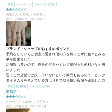
豊富な種類の中、想像していた指輪に近い種類の指輪を提案し
試着
セットリング
マイナビから予約
ていただけたので

2.0
本当によかったと思います。

美空
さん（
30
代 ｜
東京都
）
購入・試着年月：
2018年6月
また、男性物の指輪も豊富で

よかったと思います。

ハーフエタニティがもう少しあれば尚更いいのですが…
ブランド・ショップのおすすめポイント
予約をしていくと個室に通され他の方を気にせずに色々とみる
事が出来ました。

店舗数も多いので、自分の行きやすい店舗があり便利だなと思
いました。

逆にこの店舗では扱っていないという商品もあるので、ピンク
ダイヤ入りを考えている方はＨＰで取り扱い店舗を確認した方
が良いです。
試着
結婚指輪
マイナビから予約
選んだ商品を気に入った理由
新宿店
気に入った商品はあったのですが、最初に伝えていた予算額よ
3.0
り安かったため、どうにか予算額まで上げたかったのか、担当
さーー
さん（
20
代 ｜
埼玉県
）
してくれた方が、見積書を作成の際に、勝手にグレードを上げ
購入・試着年月：
2019年12月
て書いてきて、金額が上がっていたのでビックリしました。
