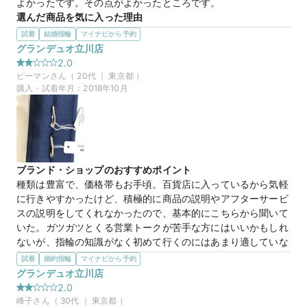
よかったです。その点がよかったところです。
選んだ商品を気に入った理由
どれも綺麗でデザインもすてきで気に入りましたが、値段とか
試着
結婚指輪
マイナビから予約
お店の方のおススメなど、相談して決めました。店には、ディ
グランデュオ立川店
ズニーのコラボのものもあり、とても気になりましたが、いろ
2.0
いろ相談して決めました。非常に満足しています。
ピーマン
さん（
20
代 ｜
東京都
）
購入・試着年月：
2018年10月
ブランド・ショップのおすすめポイント
種類は豊富で、価格帯もお手頃。百貨店に入っているから気軽
に行きやすかったけど、積極的に商品の説明やアフターサービ
スの説明をしてくれなかったので、基本的にこちらから聞いて
いた。ガツガツとくる営業トークが苦手な方にはいいかもしれ
ないが、指輪の知識がなく初めて行くのにはあまり適していな
いように思えた。
試着
婚約指輪
マイナビから予約
選んだ商品を気に入った理由
グランデュオ立川店
ひねりがあるデザインのため、シンプルなデザインのものとは
2.0
違ってぱっと見でペア感があるように思いました。ダイヤも派
峰子
さん（
30
代 ｜
東京都
）