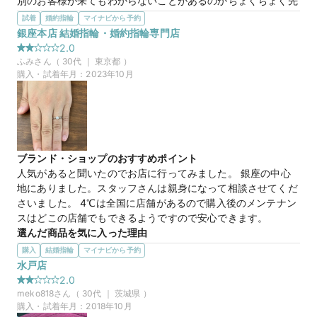
別のお客様が来てもわからないことがあるのかちょくちょく先
輩に聞きに来て案内中断。

試着
婚約指輪
マイナビから予約
特典も渡し忘れて、こちらから伺いました。

銀座本店 結婚指輪・婚約指輪専門店
もうこちらを利用することはないと思います。
2.0
選んだ商品を気に入った理由
ふみ
さん（
30
代 ｜
東京都
）
特に気に入った商品はありませんでした。お店は立派ですが、
購入・試着年月：
2023年10月
店員さんの教育、指導、勉強が足りないのではないかなと思い
ました。

接客を丁寧にしようという姿勢はあったと思います。厳しく書
きましたが、今後改善してもらえたらと思います。
ブランド・ショップのおすすめポイント
プラチナエンゲージリング
商品名
人気があると聞いたのでお店に行ってみました。 銀座の中心
地にありました。スタッフさんは親身になって相談させてくだ
さいました。 4℃は全国に店舗があるので購入後のメンテナン
スはどこの店舗でもできるようですので安心できます。
選んだ商品を気に入った理由
ダイヤモンドはちょうどいいサイズがありました。大き過ぎて
購入
結婚指輪
マイナビから予約
目立つこともなく、小さ過ぎて寂しいこともないサイズでし
水戸店
た。

2.0
同様の商品が他の店舗にありました。そちらの方がリーズナブ
meko818
さん（
30
代 ｜
茨城県
）
ルでした。そのため、そちらで購入しました。
購入・試着年月：
2018年10月