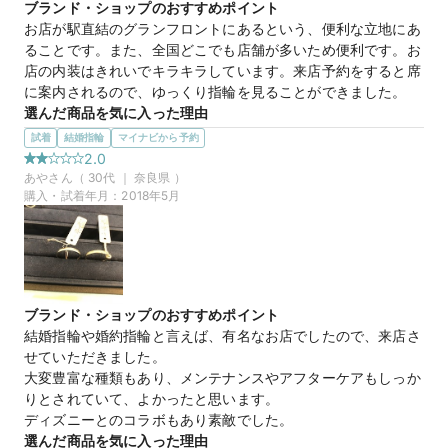
ブランド・ショップのおすすめポイント
シンプルなデザイン。

お店が駅直結のグランフロントにあるという、便利な立地にあ
高さがあり重ねづけしてもダイヤをしっかりと美しく見せてく
ることです。また、全国どこでも店舗が多いため便利です。お
れるところがよかったです。

店の内装はきれいでキラキラしています。来店予約をすると席
横から見ても美しく、シンプルなデザインが多い4°Cならでは
に案内されるので、ゆっくり指輪を見ることができました。
のダイヤの見せ方だなと感じました。

選んだ商品を気に入った理由
マリッジはここまで細いマリッジリングに出会うことがなかっ
写真は0.5ctですが、ダイヤをある程度の大きさにすると、一
試着
結婚指輪
マイナビから予約
たので新鮮で華奢さがかわいかったです。
石でも存在感があり美しさが際立つと思います。シンプルなデ
2.0
ザインが長く使えて失敗がないと思う事と、結婚指輪との重ね
あや
さん（
30
代 ｜
奈良県
）
エンゲージリング
商品名
付けも考慮しました。

購入・試着年月：
2018年5月
スコープでダイヤの裏から見ることができ、ハートアンド
キューピッドの模様がきれいに出ていることを確認できまし
た。
25万円
価格帯
エンゲージリング
商品名
ブランド・ショップのおすすめポイント
結婚指輪や婚約指輪と言えば、有名なお店でしたので、来店さ
マイナビ限定
来店特典
せていただきました。

この店舗のおすすめ特典情報
大変豊富な種類もあり、メンテナンスやアフターケアもしっか
【４℃ BRIDAL】マイナビウエディングから”10,000円分”の特典を
りとされていて、よかったと思います。

プレゼント
ディズニーとのコラボもあり素敵でした。
選んだ商品を気に入った理由