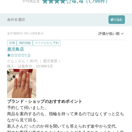
4.4
（
1,796
件）
平均満足度
条件未選択
絞り込む
評価が低い順
全1796件中 1件〜20件表示
試着
婚約指輪
マイナビから予約
鹿児島店
1.0
どんこ
さん（
30
代 ｜
鹿児島県
）
購入・試着年月：
2018年5月
ブランド・ショップのおすすめポイント
予約して伺いました。

商品を案内するのも、指輪を持って来るのではなくずっと立ち
ながら見て回る。

新人さんだったのか何を聞いても答えられず途中から交代。
