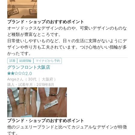
いと思っていました。
30万円
価格帯
ブランド・ショップのおすすめポイント
オーソドックスなデザインのものや、可愛いデザインのものな
ど種類が豊富なところです。

マイナビ限定
来店特典
日常使いしやすいものなど、日々の生活に支障がないようにデ
この店舗のおすすめ特典情報
ザインや作り方も工夫されています。つけ心地がいい指輪が多
【４℃ BRIDAL】マイナビウエディングから”10,000円分”の特典を
かったです。
プレゼント
選んだ商品を気に入った理由
試着
結婚指輪
マイナビから予約
地味ではなく、派手ではないデザインで、クラシックな雰囲気
グランフロント大阪店
もあるので気に入りました。ミル打ちがあることでダイヤの輝
2.0
きも強調されると伺って興味を持ちました。指輪の厚みもほど
Ange
さん（
30
代 ｜
大阪府
）
よくあることで耐久性も優れていそうで安心です。
購入・試着年月：
2019年8月
この店舗の良かったところ
スタッフの方の笑顔は良かったです。ですが、混雑していたの
で多少は仕方がないんですが待ち時間があり、時間が気になり
ました。待っていてもフォローがなく残念でした。気に入った
指輪があったんですがそれはあまり人気がないです、あまり出
ブランド・ショップのおすすめポイント
ない(売れない)ですねと言われショックでした。スタッフの教
他のジュエリーブランドと比べてカジュアルなデザインが特徴
育が改善点があるのではないかなと思います。お客様への思い
です。
