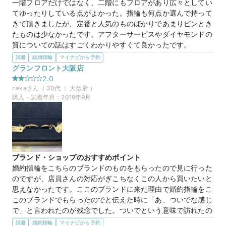
一階フロアだけではなく、二階にもフロアがあり広々としてい
ブが綺麗でしたが、最終的には金額とアフターサービスが決め
てゆったりしている点がよかった。指輪も何点か選んで持って
手で決めました。長く使う商品では重要です。とても良い買い
きて頂きましたが、定番と人気のものばかりであまりピンとき
物でした。
たものは少なかったです。アフターサービスやダイヤモンドの
質についての話はすごくわかりやすくて良かったです。
20万円
価格帯
選んだ商品を気に入った理由
試着
結婚指輪
マイナビから予約
こちらの女性用の指輪は、ダイヤモンドの数は多いですが、い
グランフロント大阪店
やらしくなくシンプルについておりとても素敵だと思いまし
2.0
た。男性用の指輪もシンプルで、さらにつや消しが施されてお
naka
さん（
30
代 ｜
大阪府
）
り、デザイン的にはいいと思いました。
購入・試着年月：
2019年9月
20万円
価格帯
ブランド・ショップのおすすめポイント
婚約指輪をこちらのブランドのものをもらったので見に行った
のですが、店員さんの対応がぎこちなくこの人から買いたいと
思えなかったです。ここのブランドに来た理由で婚約指輪をこ
このブランドでもらったのでと伝えた時に「あ、ついでな感じ
で」と言われたのが残念でした。ついでという意味で訪れたの
ではなくとてもいい指輪をもらったからここのブランドにしよ
試着
婚約指輪
マイナビから予約